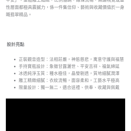
性層面都極具震撼力，係一件集信仰、藝術與收藏價值於一身
嘅翡翠精品。
設計亮點
正裝觀音造型：法相莊嚴，神態慈悲，寓意守護與福慧
手持寶瓶設計：象徵甘露灑世、平安吉祥、福氣綿延
冰透純淨玉質：種水極佳，晶瑩剔透，質地細膩潤澤
雕工精緻細膩：衣紋流暢，面容柔和，工藝水平極高
限量設計：獨一無二，適合送禮、供奉、收藏與佩戴