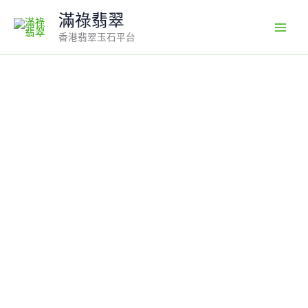
Skip
滿祿翡翠
to
香港翡翠玉石平台
content
翡
翠
正
裝
觀
音
吊
墜
編
號
#766
｜
冰
透
純
淨
×