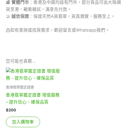
🏬
實體門市
：香港及中國均設有門市，部分貨品可由大陸調
貨至港，親看親試，滿意先付款。
🤝
誠信保證
：保證天然A貨翡翠，貨真價實，服務至上。
📩
如有查詢或找貨需求，歡迎留言或Whatsapp我們。
您可能也喜歡…
香港翡翠鑑定證書
香港翡翠鑑定證書 增值服務
– 提升信心、確保品質
$
200
加入購物車