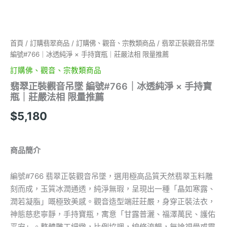
手
持
寶
瓶
首頁
/
訂購翡翠商品
/
訂購佛、觀音、宗教類商品
/ 翡翠正裝觀音吊墜
｜
編號#766｜冰透純淨 × 手持寶瓶｜莊嚴法相 限量推薦
莊
嚴
訂購佛、觀音、宗教類商品
法
翡翠正裝觀音吊墜 編號#766｜冰透純淨 × 手持寶
相
瓶｜莊嚴法相 限量推薦
限
量
$
5,180
推
薦
數
量
商品簡介
編號#766 翡翠正裝觀音吊墜，選用極高品質天然翡翠玉料雕
刻而成，玉質冰潤通透，純淨無瑕，呈現出一種「晶如寒露、
潤若凝脂」嘅極致美感。觀音造型端莊莊嚴，身穿正裝法衣，
神態慈悲寧靜，手持寶瓶，寓意「甘露普灑、福澤萬民、護佑
平安」。整體雕工細緻，比例協調，線條流暢，無論視覺或靈