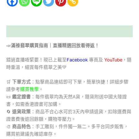
描述
📣
滿祿翡翠購買指南｜直播精選回放看得返！
錯過直播唔緊要！現已上載至
Facebook
專頁及
YouTube
，隨
時重溫，細賞每件翡翠之美💚
🛒
下單方式
：點擊商品連結即可下單，簡單快捷！詳細步驟
請參考
購買教學
。
📜
鑑定證書
：每件翡翠均為天然A貨，隨貨附送中國大陸證
書，如需香港證書可加購。
🔄
退貨政策
：商品不合心水可於3天內申請退貨，扣除運費與
證書費後退回餘額，購物零壓力。
🎨
商品特色
：手工雕刻，件件獨一無二。多平台同步販售，
購買前建議先確認庫存。