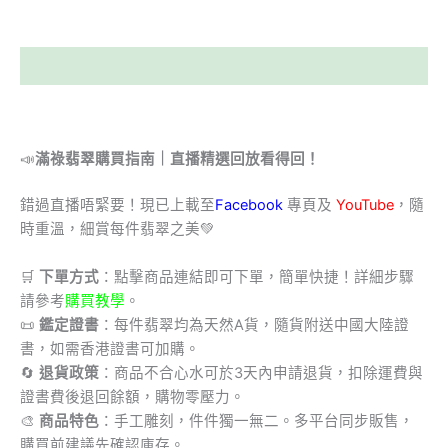
描述
📣
滿祿翡翠購買指南｜直播精選回放看得回！
錯過直播唔緊要！現已上載至
Facebook
專頁及
YouTube
，隨
時重溫，細賞每件翡翠之美💚
🛒
下單方式
：點擊商品連結即可下單，簡單快捷！詳細步驟
請參考
購買教學
。
📜
鑑定證書
：每件翡翠均為天然A貨，隨貨附送中國大陸證
書，如需香港證書可加購。
🔄
退貨政策
：商品不合心水可於3天內申請退貨，扣除運費與
證書費後退回餘額，購物零壓力。
🎨
商品特色
：手工雕刻，件件獨一無二。多平台同步販售，
購買前建議先確認庫存。