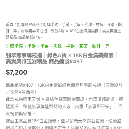
鑽
鑲
嵌
｜
首頁
/
訂購翡翠商品
/
訂購手鐲、手鏈、手串、佛珠、戒指、耳環、胸
高
針、等
/ 翡翠無事牌戒指｜綠色A貨 × 18K白金滿鑽鑲嵌｜高貴典雅玉
貴
典
器精品 商品編號#487
雅
訂購手鐲、手鏈、手串、佛珠、戒指、耳環、胸針、等
玉
器
翡翠無事牌戒指｜綠色A貨 × 18K白金滿鑽鑲嵌｜
精
高貴典雅玉器精品 商品編號#487
品
$
7,200
商
品
編
商品編號#487｜18K白金鑲嵌綠色翡翠無事牌戒指（滿鑽設計
號
／天然A貨翡翠）
#487
此款戒指選用天然 A 貨綠色翡翠雕刻而成，色澤濃郁飽滿、通
數
透潤澤，整體無事牌造型簡約大方，寓意「無事即平安」，代
量
表祝願與守護。
戒面由高品質18K白金鑲嵌，並以多顆天然鑽石包鑲，環繞整
個戒面與托環部分，閃爍光芒令人注目又不失端莊氣質。設計