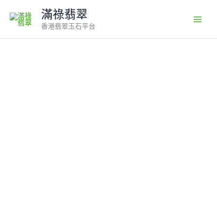
Skip
滿祿翡翠
to
香港翡翠玉石平台
content
翡
翠
無
事
牌
戒
指
｜
綠
色
A
貨
×
18K
白
金
滿