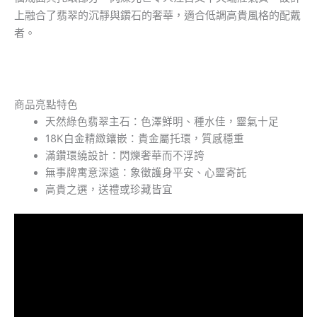
上融合了翡翠的沉靜與鑽石的奢華，適合低調高貴風格的配戴
者。
商品亮點特色
天然綠色翡翠主石：色澤鮮明、種水佳，靈氣十足
18K白金精緻鑲嵌：貴金屬托環，質感穩重
滿鑽環繞設計：閃爍奢華而不浮誇
無事牌寓意深遠：象徵護身平安、心靈寄託
高貴之選，送禮或珍藏皆宜