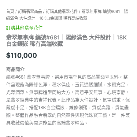
｜
18K
首頁
/
訂購翡翠商品
/
訂購其他翡翠花件
/ 翡翠無事牌 編號#681｜陽
白
綠滿色 大件設計｜18K白金鑲嵌 稀有高端收藏
金
鑲
訂購其他翡翠花件
嵌
翡翠無事牌 編號#681｜陽綠滿色 大件設計｜18K
稀
白金鑲嵌 稀有高端收藏
有
高
$
110,000
端
收
商品簡介
藏
數
編號#681 翡翠無事牌，選用市場罕見的高品質翡翠玉料，整
量
件呈現飽滿陽綠色澤，種水俱佳，玉質通透細膩，水頭充足，
光澤潤澤。無事牌造型簡約大方，寓意平安無事、心境寧靜，
是翡翠經典中的吉祥代表。此作品為大件設計，氣場穩重，佩
戴感十足，搭配18K白金鑲嵌，線條俐落，質感高雅，貴氣盡
顯。整體作品融合翡翠的自然靈性與現代珠寶工藝，是一件兼
具收藏價值與開運能量的高端翡翠精品。