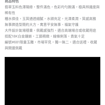
商品特色
翡翠玉料色澤陽綠，整件滿色，色彩均勻飽滿，極具辨識度與
稀有性
種水俱佳，玉質通透細膩，水頭充足，光澤柔潤，質感高雅
無事牌造型簡約大方，寓意平安無事、福氣守護
大件設計氣場穩重，佩戴感強烈，適合高端場合或收藏用途
搭配18K白金鑲嵌，工藝精緻，線條俐落，貴氣十足
編號#681限量玉雕，市場罕見，獨一無二，適合送禮、收藏
與開運佩戴