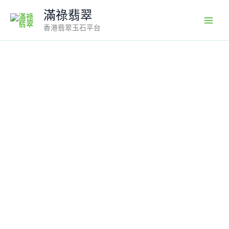
Skip
滿祿翡翠
to
香港翡翠玉石平台
content
翡
翠
無
事
牌
編
號
#681
｜
陽
綠
滿
色
大
件
設
計