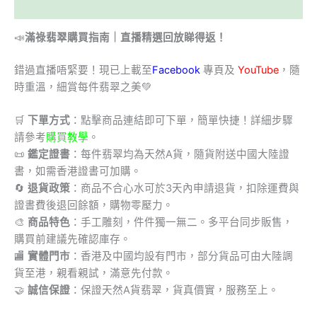
描述
📣
滿祿翡翠購買指南｜直播精選回放睇得返！
錯過直播唔緊要！現已上載至
Facebook
專頁及
YouTube
，隨
時重溫，細賞每件翡翠之美💚
🛒
下單方式
：點擊商品連結即可下單，簡單快捷！詳細步驟
請參考
購買教學
。
📜
鑑定證書
：每件翡翠均為天然A貨，隨貨附送中國大陸證
書，如需香港證書可加購。
🔄
退貨政策
：商品不合心水可於3天內申請退貨，扣除運費與
證書費後退回餘額，購物零壓力。
🎨
商品特色
：手工雕刻，件件獨一無二。多平台同步販售，
購買前建議先確認庫存。
🏬
實體門市
：香港及中國均設有門市，部分貨品可由大陸調
貨至港，親看親試，滿意先付款。
🤝
誠信保證
：保證天然A貨翡翠，貨真價實，服務至上。