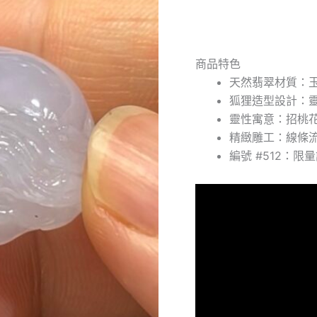
器
推
薦
#512
商品特色
翡
天然翡翠材質：
翠
狐
狐狸造型設計：
狸
靈性寓意：招桃
#512
精緻雕工：線條
數
量
編號 #512：