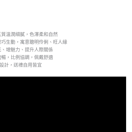
玉質溫潤細膩，色澤柔和自然
靈巧生動，寓意聰明伶俐、旺人緣
花、增魅力、提升人際關係
流暢，比例協調，佩戴舒適
限量設計，送禮自用皆宜