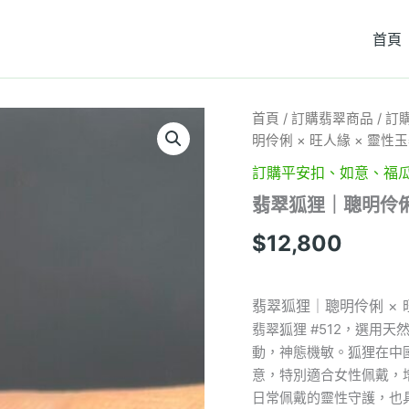
首頁
翡
首頁
/
訂購翡翠商品
/
訂
翠
明伶俐 × 旺人緣 × 靈性玉
狐
狸
訂購平安扣、如意、福
｜
翡翠狐狸｜聰明伶俐 ×
聰
明
$
12,800
伶
俐
×
旺
翡翠狐狸｜聰明伶俐 × 旺
人
翡翠狐狸 #512，選用
緣
動，神態機敏。狐狸在中
×
靈
意，特別適合女性佩戴，
性
日常佩戴的靈性守護，也
玉