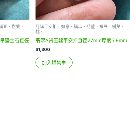
福豆、樹葉、
訂購平安扣、如意、福瓜、葫蘆、福豆、樹葉、
桃、
珠吊墜主石直徑
翡翠A貨玉器平安扣直徑27mm厚度5.9mm
$
1,300
加入購物車