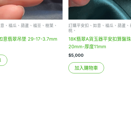
如意、福瓜、葫蘆、福豆、樹葉、
訂購平安扣、如意、福瓜、葫蘆、
桃、
意翡翠吊墜 29-17-3.7mm
18K翡翠A貨玉器平安扣算盤
20mm-厚度11mm
$
5,000
車
加入購物車