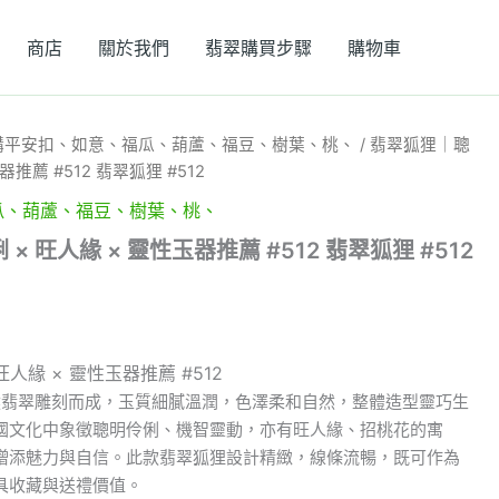
商店
關於我們
翡翠購買步驟
購物車
購平安扣、如意、福瓜、葫蘆、福豆、樹葉、桃、
/ 翡翠狐狸｜聰
器推薦 #512 翡翠狐狸 #512
瓜、葫蘆、福豆、樹葉、桃、
 旺人緣 × 靈性玉器推薦 #512 翡翠狐狸 #512
人緣 × 靈性玉器推薦 #512
天然翡翠雕刻而成，玉質細膩溫潤，色澤柔和自然，整體造型靈巧生
國文化中象徵聰明伶俐、機智靈動，亦有旺人緣、招桃花的寓
增添魅力與自信。此款翡翠狐狸設計精緻，線條流暢，既可作為
具收藏與送禮價值。