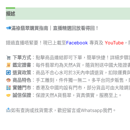
描述
滿祿翡翠購買指南｜直播精選回放看得回！
錯過直播唔緊要！現已上載至
Facebook
專頁及
YouTube
，
下單方式
：點擊商品連結即可下單，簡單快捷！詳細步驟
鑑定證書
：每件翡翠均為天然A貨，隨貨附送中國大陸證
退貨政策
：商品不合心水可於3天內申請退貨，扣除運費
商品特色
：手工雕刻，件件獨一無二。多平台同步販售，
實體門市
：香港及中國均設有門市，部分貨品可由大陸調
誠信保證
：保證天然A貨翡翠，貨真價實，服務至上。
如有查詢或找貨需求，歡迎留言或Whatsapp我們。