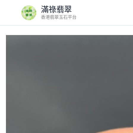
Skip
滿祿翡翠
to
香港翡翠玉石平台
content