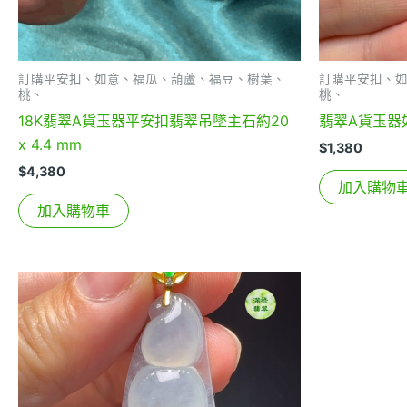
訂購平安扣、如意、福瓜、葫蘆、福豆、樹葉、
訂購平安扣、
桃、
桃、
18K翡翠A貨玉器平安扣翡翠吊墜主石約20
翡翠A貨玉器如
x 4.4 mm
$
1,380
$
4,380
加入購物
加入購物車