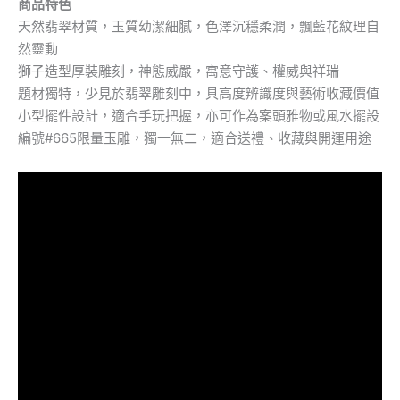
商品特色
天然翡翠材質，玉質幼潔細膩，色澤沉穩柔潤，飄藍花紋理自
然靈動
獅子造型厚裝雕刻，神態威嚴，寓意守護、權威與祥瑞
題材獨特，少見於翡翠雕刻中，具高度辨識度與藝術收藏價值
小型擺件設計，適合手玩把握，亦可作為案頭雅物或風水擺設
編號#665限量玉雕，獨一無二，適合送禮、收藏與開運用途