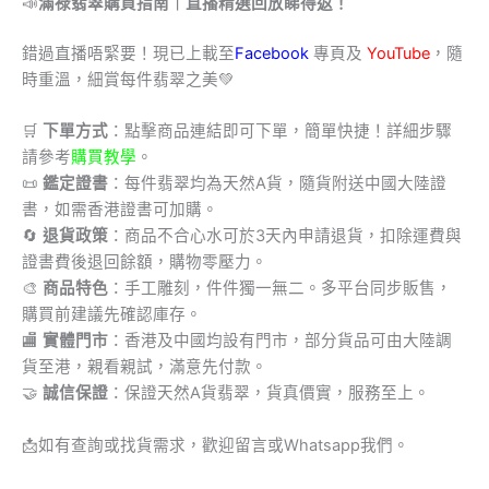
📣
滿祿翡翠購買指南｜直播精選回放睇得返！
錯過直播唔緊要！現已上載至
Facebook
專頁及
YouTube
，隨
時重溫，細賞每件翡翠之美💚
🛒
下單方式
：點擊商品連結即可下單，簡單快捷！詳細步驟
請參考
購買教學
。
📜
鑑定證書
：每件翡翠均為天然A貨，隨貨附送中國大陸證
書，如需香港證書可加購。
🔄
退貨政策
：商品不合心水可於3天內申請退貨，扣除運費與
證書費後退回餘額，購物零壓力。
🎨
商品特色
：手工雕刻，件件獨一無二。多平台同步販售，
購買前建議先確認庫存。
🏬
實體門市
：香港及中國均設有門市，部分貨品可由大陸調
貨至港，親看親試，滿意先付款。
🤝
誠信保證
：保證天然A貨翡翠，貨真價實，服務至上。
📩
如有查詢或找貨需求，歡迎留言或Whatsapp我們。