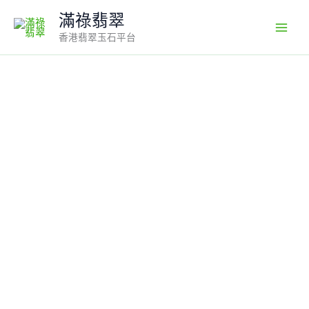
Skip
滿祿翡翠
to
香港翡翠玉石平台
content
翡
翠
獅
子
手
玩
件
編
號
#665
｜
飄
藍
花
紋
理
｜