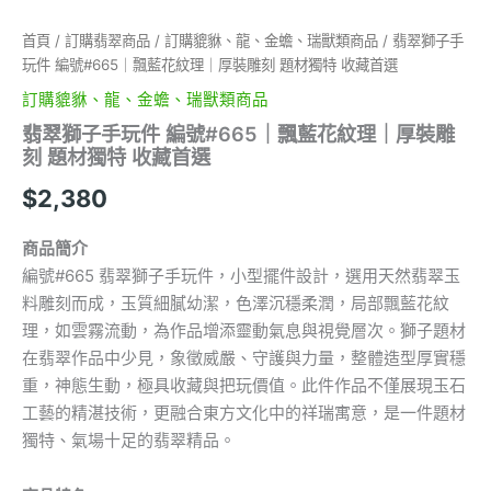
厚
裝
首頁
/
訂購翡翠商品
/
訂購貔貅、龍、金蟾、瑞獸類商品
/ 翡翠獅子手
雕
玩件 編號#665｜飄藍花紋理｜厚裝雕刻 題材獨特 收藏首選
刻
題
訂購貔貅、龍、金蟾、瑞獸類商品
材
翡翠獅子手玩件 編號#665｜飄藍花紋理｜厚裝雕
獨
刻 題材獨特 收藏首選
特
收
$
2,380
藏
首
商品簡介
選
數
編號#665 翡翠獅子手玩件，小型擺件設計，選用天然翡翠玉
量
料雕刻而成，玉質細膩幼潔，色澤沉穩柔潤，局部飄藍花紋
理，如雲霧流動，為作品增添靈動氣息與視覺層次。獅子題材
在翡翠作品中少見，象徵威嚴、守護與力量，整體造型厚實穩
重，神態生動，極具收藏與把玩價值。此件作品不僅展現玉石
工藝的精湛技術，更融合東方文化中的祥瑞寓意，是一件題材
獨特、氣場十足的翡翠精品。