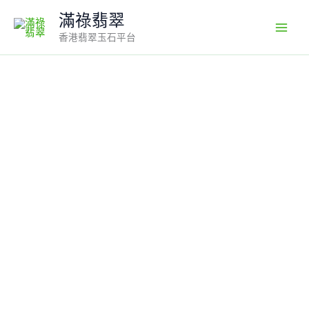
Skip
滿祿翡翠
to
香港翡翠玉石平台
content
翡
翠
玉
器
天
然
A
級
翡
翠
紫
羅
蘭
圓
珠
手
串