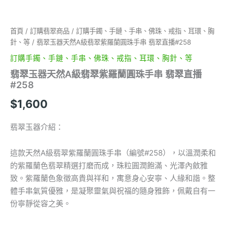
翡
翠
直
首頁
/
訂購翡翠商品
/
訂購手鐲、手鏈、手串、佛珠、戒指、耳環、胸
播
針、等
/ 翡翠玉器天然A級翡翠紫羅蘭圓珠手串 翡翠直播#258
#258
數
訂購手鐲、手鏈、手串、佛珠、戒指、耳環、胸針、等
量
翡翠玉器天然A級翡翠紫羅蘭圓珠手串 翡翠直播
#258
$
1,600
翡翠玉器介紹：
這款天然A級翡翠紫羅蘭圓珠手串（編號#258），以溫潤柔和
的紫羅蘭色翡翠精選打磨而成，珠粒圓潤飽滿、光澤內斂雅
致。紫羅蘭色象徵高貴與祥和，寓意身心安寧、人緣和諧。整
體手串氣質優雅，是凝聚靈氣與祝福的隨身雅飾，佩戴自有一
份寧靜從容之美。