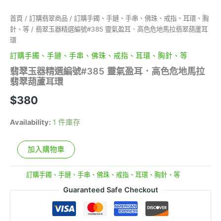
馬
拉
首頁
/
訂購翡翠商品
/
訂購手鐲、手鏈、手串、佛珠、戒指、耳環、胸
翡
針、等
/ 翡翠玉器精選編號#385 靈氣盈耳．高色危地馬拉翡翠葫蘆耳
翠
環
葫
蘆
訂購手鐲、手鏈、手串、佛珠、戒指、耳環、胸針、等
耳
翡翠玉器精選編號#385 靈氣盈耳．高色危地馬拉
環
翡翠葫蘆耳環
數
量
$
380
Availability:
1 件庫存
加入購物車
分類:
訂購手鐲、手鏈、手串、佛珠、戒指、耳環、胸針、等
Guaranteed Safe Checkout