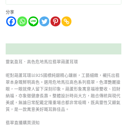
分享
描述
靈氣盈耳．高色危地馬拉翡翠葫蘆耳環
呢對葫蘆耳環以925國標純銀精心鑲嵌，工藝細緻，襯托出翡
翠本身嘅鮮明高色。選用危地馬拉高色系列翡翠，色澤艷麗搶
眼，一眼就俾人留下深刻印象。葫蘆形象寓意福祿雙收、招財
納福，亦象徵健康長壽。整體設計時尚大方，融合傳統與現代
美感，無論日常配戴定隆重場合都非常吸睛，既具靈性又顯氣
質，是一款寓意美好嘅耳飾佳品。
翡翠直播購買須知