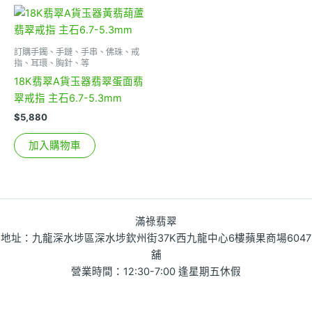
訂購手鐲、手鏈、手串、佛珠、戒
指、耳環、胸針、等
18K翡翠A貨玉器翡翠蛋面翡
翠戒指 主石6.7-5.3mm
$
5,880
加入購物車
滿祿翡翠
地址：九龍深水埗區深水埗欽州街37K西九龍中心6樓蘋果商場6047
舖
營業時間：12:30-7:00 逢星期五休假