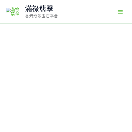
Skip
滿祿翡翠
to
香港翡翠玉石平台
content
翡
翠
玉
器
精
選
編
號
#385
靈
氣
盈
耳．
高
色
危
地