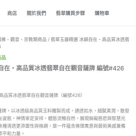
商店
關於我們
翡翠購買步驟
購物車
購佛、觀音、宗教類商品
/ 翡翠玉器精選 冰韻自在・高品質冰透翡
6
商品
自在・高品質冰透翡翠自在觀音薩牌 編號#426
高品質冰透翡翠自在觀音薩牌（編號426）
音薩牌，以冰透級高品質玉料雕製而成，通透如水，細膩柔潤，散發
在姿態，神情寧定安祥，體態流暢自然，展現無礙慈悲與智慧光
冰種清透更添靈性與格調，是一件蘊含佛理寓意與藝術美感兼備
添平和力量。