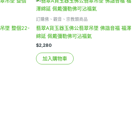
訂購佛、觀音、宗教類商品
吊墜 整個22-
翡翠A貨玉器玉佛公翡翠吊墜 佛諧音福 福澤
綿延 佩戴彌勒佛可沾福氣
$
2,280
加入購物車