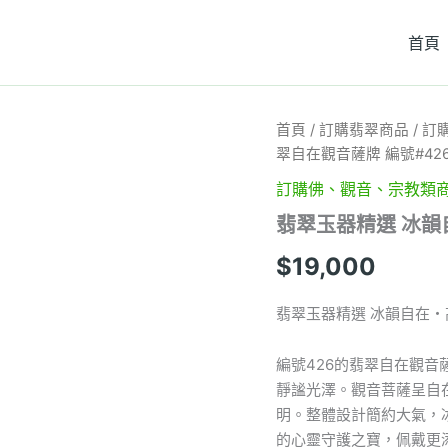
首頁
翡
首頁
/
訂購翡翠商品
/
訂
翠
翠自在觀音薩牌 編號#42
玉
器
訂購佛、觀音、宗教類
精
翡翠玉器精選 冰韻
選
冰
$
19,000
韻
自
在・
翡翠玉器精選 冰韻自在・
高
品
編號426的翡翠自在觀
質
冰
靜謐光澤。觀音菩薩呈自
透
明。整體設計簡約大氣，
翡
的心靈守護之寶，佩戴更
翠