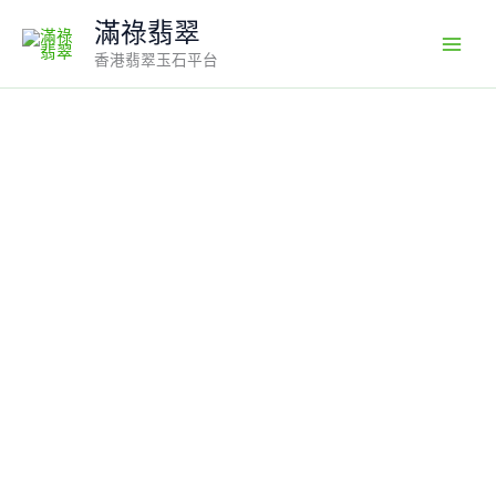
Skip
滿祿翡翠
to
香港翡翠玉石平台
content
翡
翠
玉
器
精
選
吉
祥
鎏
金・
翡
翠
如
意
配
18K
包