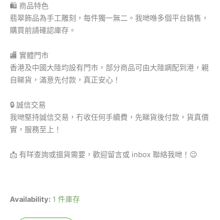
🛍 商品特色
翡翠飾品為手工雕刻，每件獨一無二。我哋喺多個平台銷售，
購買前請確認庫存。
🏬 實體門市
香港及中國大陸均設有門市，部分商品可由大陸調配到港，親
自睇貨，滿意先付款，真正安心！
🔒 誠信交易
我哋堅持誠信交易，冇收任何手續費，先睇貨後付款，貨真價
實，服務至上！
📩 有咩查詢或搵貨需要，歡迎留言或 inbox 聯絡我哋！😉
Availability:
1 件庫存