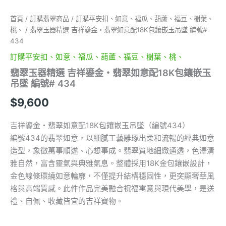
鑲
嵌
首頁
/
訂購翡翠商品
/
訂購平安扣、如意、福瓜、葫蘆、福豆、樹葉、
玉
桃、
/ 翡翠玉器精選 吉祥鎏金・翡翠如意配18K包鑲嵌玉吊墜 編號#
吊
434
墜
編
訂購平安扣、如意、福瓜、葫蘆、福豆、樹葉、桃、
號
翡翠玉器精選 吉祥鎏金・翡翠如意配18K包鑲嵌玉
#
吊墜 編號# 434
434
數
$
9,600
量
吉祥鎏金・翡翠如意配18K包鑲嵌玉吊墜（編號434）
編號434的翡翠如意，以細膩工藝雕琢出柔和流暢的經典如意
造型，象徵萬事順遂、心想事成。翡翠質地細緻通透，色澤清
雅自然，富含靈氣與典雅氣息。整體採用18K金包鑲嵌設計，
金色線條環繞如意輪廓，不僅提升結構穩固性，更突顯奢華風
格與高端質感。此件作品完美融合祝福寓意與現代美學，是送
禮、自佩、收藏皆宜的吉祥寶物。