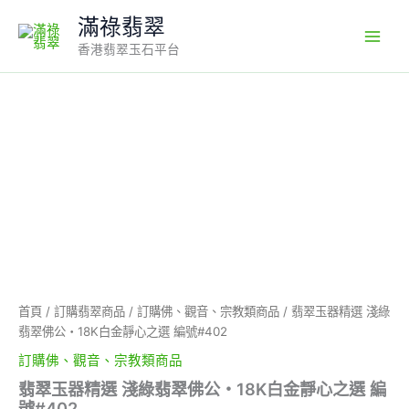
Skip
滿祿翡翠
to
香港翡翠玉石平台
content
翡
翠
玉
器
精
選
淺
綠
翡
翠
佛
公・
首頁
/
訂購翡翠商品
/
訂購佛、觀音、宗教類商品
/ 翡翠玉器精選 淺綠
18K
翡翠佛公・18K白金靜心之選 編號#402
白
訂購佛、觀音、宗教類商品
金
靜
翡翠玉器精選 淺綠翡翠佛公・18K白金靜心之選 編
心
號#402