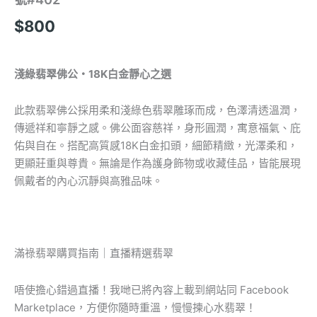
之
選
$
800
編
號
#402
淺綠翡翠佛公・18K白金靜心之選
數
量
此款翡翠佛公採用柔和淺綠色翡翠雕琢而成，色澤清透溫潤，
傳遞祥和寧靜之感。佛公面容慈祥，身形圓潤，寓意福氣、庇
佑與自在。搭配高質感18K白金扣頭，細節精緻，光澤柔和，
更顯莊重與尊貴。無論是作為護身飾物或收藏佳品，皆能展現
佩戴者的內心沉靜與高雅品味。
滿祿翡翠購買指南｜直播精選翡翠
唔使擔心錯過直播！我哋已將內容上載到網站同 Facebook
Marketplace，方便你隨時重溫，慢慢揀心水翡翠！