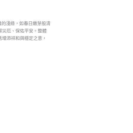
雅的淺綠，如春日嫩芽般清
解災厄、保佑平安。整體
活增添祥和與穩定之意，