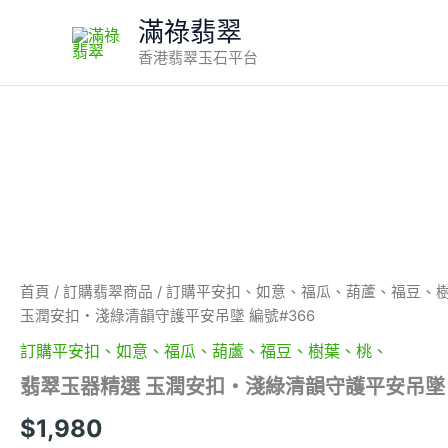
Skip
滿祿翡翠
to
香港翡翠玉石平台
content
翡
翠
玉
器
精
選
玉
潤
安
首頁
/
訂購翡翠商品
/
訂購平安扣、如意、福瓜、葫蘆、福豆、
扣・
玉潤安扣・淺綠清韻守護平安吊墜 編號#366
淺
綠
訂購平安扣、如意、福瓜、葫蘆、福豆、樹葉、桃、
清
翡翠玉器精選 玉潤安扣・淺綠清韻守護平安吊墜 
韻
守
$
1,980
護
平