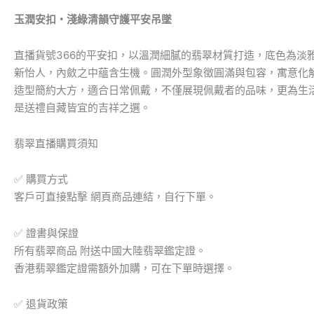
安
玉潤安扣・淺綠清韻守護平安吊墜
吊
墜
直播貨號366的平安扣，以溫潤細膩的翡翠材質打造，底色為淡
編
號
新怡人，內斂之中蘊含生機。圓潤外型象徵圓滿與包容，寓意化
#366
造型簡約大方，適合日常佩戴，不僅展現佩戴者的品味，更為生
數
是送禮自藏皆宜的吉祥之選。
量
翡翠直播購買須知
✅ 購買方式
客戶可直接點擊 網頁商品連結，自行下單。
✅ 證書與保證
所有翡翠商品 附送中國大陸翡翠鑑定證。
香港翡翠鑑定證需額外加購，可在下單時選擇。
✅ 退貨政策