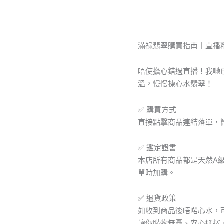
18K
高
檔
金
滿祿翡翠購買指南｜直播
扣
玉
吊
唔使擔心錯過直播！我哋已將內
墜
溫，慢慢揀心水翡翠！
編
號
✅ 購買方式
#
433
直接點擊商品連結落單，
數
量
✅ 鑑定證書
本店所有商品都是天然A
單時加購。
✅ 退貨政策
如收到商品後唔啱心水，
讓你購物無憂、安心選擇