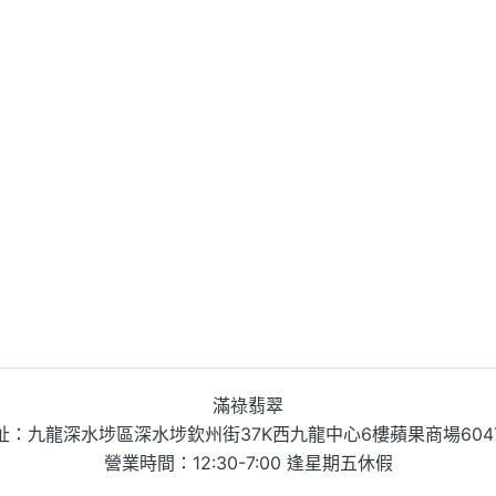
滿祿翡翠
址：九龍深水埗區深水埗欽州街37K西九龍中心6樓蘋果商場604
營業時間：12:30-7:00 逢星期五休假