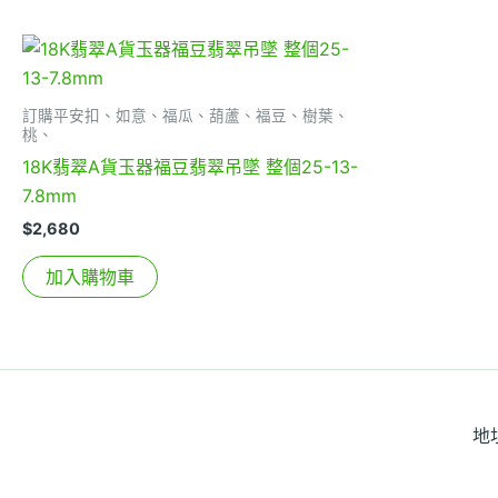
訂購平安扣、如意、福瓜、葫蘆、福豆、樹葉、
桃、
18K翡翠A貨玉器福豆翡翠吊墜 整個25-13-
7.8mm
$
2,680
加入購物車
地