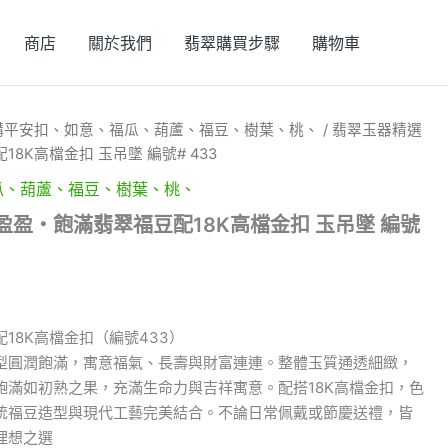
商店
關於我們
翡翠購買步驟
購物車
購平安扣、如意、福瓜、葫蘆、福豆、樹葉、桃、
/ 翡翠玉器精選
8K高檔金扣 玉吊墜 編號# 433
瓜、葫蘆、福豆、樹葉、桃、
盈盈・飽滿翡翠福豆配18K高檔金扣 玉吊墜 編號
18K高檔金扣（編號433）
造型圓潤飽滿，寓意福氣、長壽與財富連連。整體玉質通透細緻，
飽滿如初熟之果，充滿生命力與吉祥寓意。配搭18K高檔金扣，色
統福豆造型與現代工藝完美結合。不論日常佩戴或節慶送禮，皆
理想之選