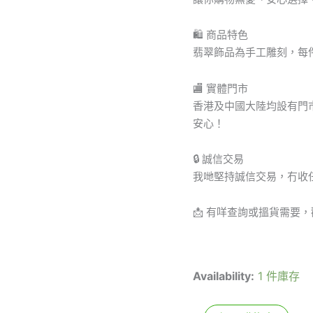
🛍 商品特色
翡翠飾品為手工雕刻，每
🏬 實體門市
香港及中國大陸均設有門
安心！
🔒 誠信交易
我哋堅持誠信交易，冇收
📩 有咩查詢或搵貨需要，歡
Availability:
1 件庫存