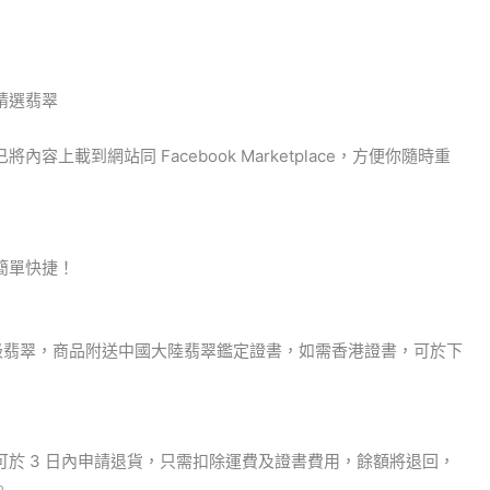
精選翡翠
容上載到網站同 Facebook Marketplace，方便你隨時重
簡單快捷！
級翡翠，商品附送中國大陸翡翠鑑定證書，如需香港證書，可於下
可於 3 日內申請退貨，只需扣除運費及證書費用，餘額將退回，
。