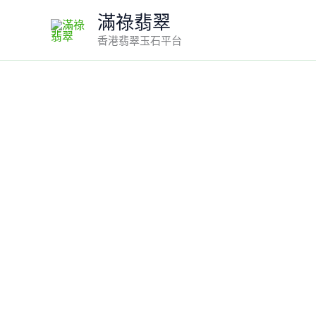
Skip
滿祿翡翠
to
香港翡翠玉石平台
content