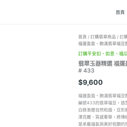
首頁
翡
首頁
/
訂購翡翠商品
/
訂
翠
福運盈盈・飽滿翡翠福豆配1
玉
器
訂購平安扣、如意、福
精
翡翠玉器精選 福運
選
# 433
福
運
$
9,600
盈
盈・
飽
福運盈盈・飽滿翡翠福豆配
滿
編號433的翡翠福豆，
翡
白綠漸層自然和諧，豆形
翠
福
澤亮麗、質感奢華，將傳
豆
是承載福氣與美好祝願的
配