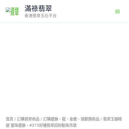
Skip
滿祿翡翠
to
香港翡翠玉石平台
content
翡
翠
玉
器
精
選
靈
珠
貔
貅・
#373
好
種
翡
翠
首頁
/
訂購翡翠商品
/
訂購貔貅、龍、金蟾、瑞獸類商品
/ 翡翠玉器精
招
選 靈珠貔貅・#373好種翡翠招財動珠吊墜
財