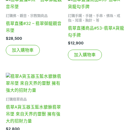
訂購佛、觀音、宗教類商品
訂購手鐲、手鏈、手串、佛珠、戒
指、耳環、胸針、等
翡翠直播#32 – 翡翠御龍觀音
翡翠直播商品#53-翡翠A貨龍
吊墜
勾手牌
$
28,500
$
12,900
加入購物車
加入購物車
訂購翡翠商品
翡翠A貨玉器玉藍水貔貅翡翠
吊墜 來自天界的靈獸 擁有強
大的招財力量
$
2,800