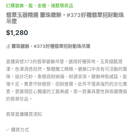
動
訂購貔貅、龍、金蟾、瑞獸類商品
珠
翡翠玉器精選 靈珠貔貅・#373好種翡翠招財動珠
吊
吊墜
墜
數
$
1,280
量
💰
靈珠貔貅・#373好種翡翠招財動珠吊墜
直播貨號373的翡翠貔貅吊墜，選用好種質地，玉質細膩潤
澤，色澤清透自然，整體雕工精緻。貔貅口中含有可活動的靈
珠，設計巧妙，象徵吞財納福、財源滾滾。貔貅神態威猛，氣
場十足，寓意守財避邪、招財進寶。此件不僅具強烈的文化寓
意，更展現匠心獨運的工藝美感，是一款兼具靈性與收藏價值
的翡翠珍品。
翡翠直播購買須知
✅ 購買方式