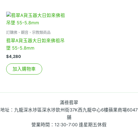
訂購佛、觀音、宗教類商品
翡翠A貨玉器大日如來佛祖吊
墜 55-5.8mm
$
4,280
加入購物車
滿祿翡翠
地址：九龍深水埗區深水埗欽州街37K西九龍中心6樓蘋果商場6047
舖
營業時間：12:30-7:00 逢星期五休假