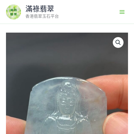
Skip
滿祿翡翠
to
香港翡翠玉石平台
content
翡
翠
玉
器
精
選
靜
蓮
法
境・
高
品
質
方
形
翡
翠