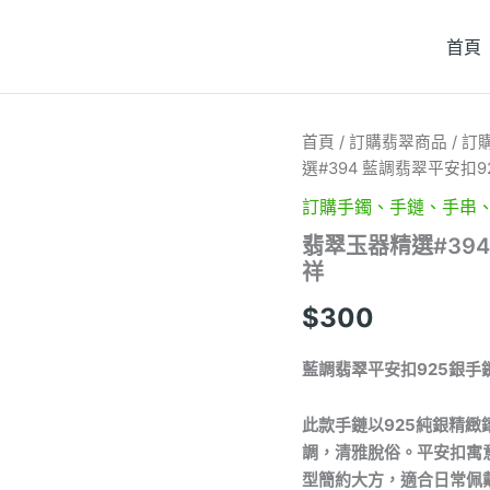
首頁
翡
首頁
/
訂購翡翠商品
/
訂
翠
選#394 藍調翡翠平安扣
玉
器
訂購手鐲、手鏈、手串
精
翡翠玉器精選#39
選
祥
#394
藍
$
300
調
翡
翠
藍調翡翠平安扣925銀手
平
安
扣
此款手鏈以925純銀精
925
調，清雅脫俗。平安扣寓
銀
型簡約大方，適合日常佩
手