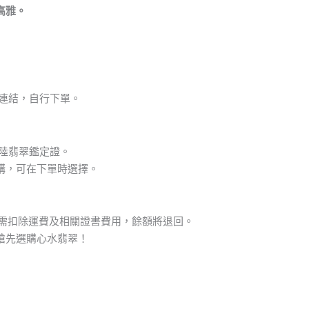
高雅。
品連結，自行下單。
大陸翡翠鑑定證。
購，可在下單時選擇。
但需扣除運費及相關證書費用，餘額將退回。
搶先選購心水翡翠！