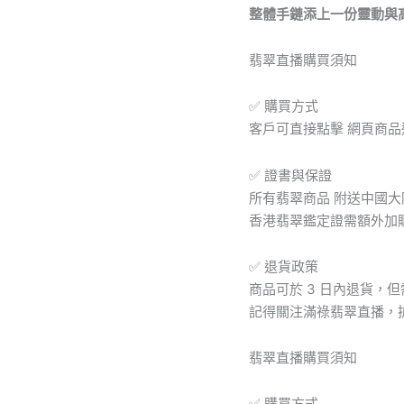
整體手鏈添上一份靈動與
鏈
｜
種
翡翠直播購買須知
水
清
✅ 購買方式
透
實
客戶可直接點擊 網頁商
用
吉
✅ 證書與保證
祥
所有翡翠商品 附送中國
數
量
香港翡翠鑑定證需額外加
✅ 退貨政策
商品可於 3 日內退貨，
記得關注滿祿翡翠直播，
翡翠直播購買須知
✅ 購買方式