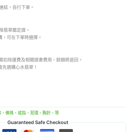
品連結，自行下單。
大陸翡翠鑑定證。
購，可在下單時選擇。
但需扣除運費及相關證書費用，餘額將退回。
搶先選購心水翡翠！
串、佛珠、戒指、耳環、胸針、等
Guaranteed Safe Checkout