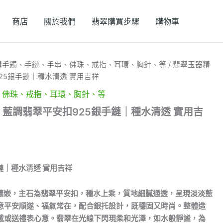
商店
關於我們
翡翠購買步驟
購物車
購手鐲、手鏈、手串、佛珠、戒指、耳環、胸針、等
/ 翡翠玉器精
925銀手鏈｜種水清透 實用吉祥
、佛珠、戒指、耳環、胸針、等
4 藍調翡翠平安扣925銀手鏈｜種水清透 實用吉
鏈｜種水清透 實用吉祥
緻鑲嵌，主石為翡翠平安扣，種水上乘，質地細膩通透，呈現淡淡藍
意平安順遂、福氣常在，配合銀托設計，既穩固又時尚。整體造
戴或送禮表心意。翡翠在光線下閃現柔和光澤，如水般靜謐，為