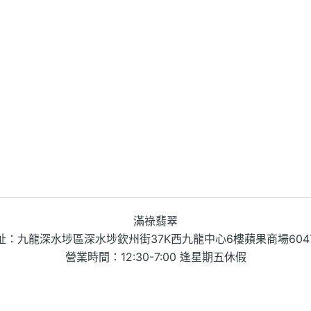
滿祿翡翠
址：九龍深水埗區深水埗欽州街37K西九龍中心6樓蘋果商場604
營業時間：12:30-7:00 逢星期五休假