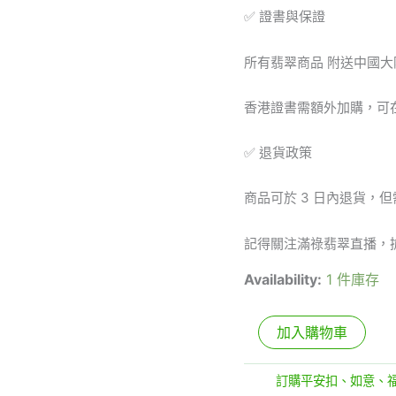
✅ 證書與保證
墜
數
量
所有翡翠商品 附送中國大
香港證書需額外加購，可
✅ 退貨政策
商品可於 3 日內退貨，
記得關注滿祿翡翠直播，
Availability:
1 件庫存
加入購物車
分類:
訂購平安扣、如意、