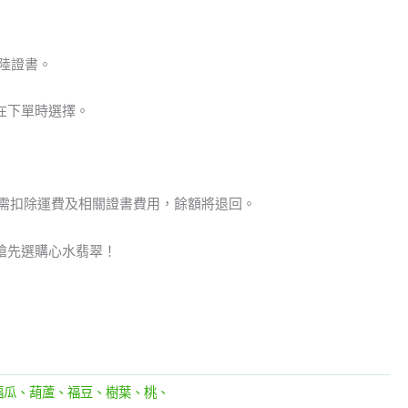
陸證書。
在下單時選擇。
但需扣除運費及相關證書費用，餘額將退回。
搶先選購心水翡翠！
福瓜、葫蘆、福豆、樹葉、桃、