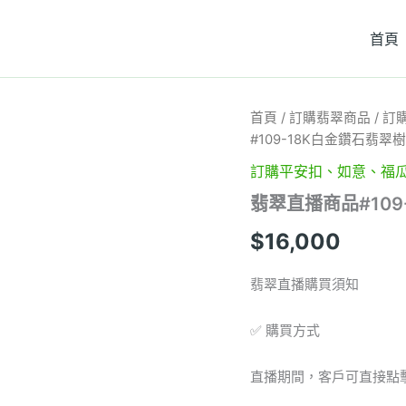
首頁
翡
首頁
/
訂購翡翠商品
/
訂
翠
#109-18K白金鑽石翡翠
直
播
訂購平安扣、如意、福
商
翡翠直播商品#10
品
#109-
$
16,000
18K
白
金
翡翠直播購買須知
鑽
石
✅ 購買方式
翡
翠
樹
直播期間，客戶可直接點
葉
吊