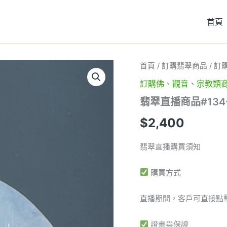
首頁
翡
首頁
/
訂購翡翠商品
/
訂
翠
訂購佛、觀音、宗教類
直
播
翡翠直播商品#13
商
品
$
2,400
#134-
自
在
翡翠直播購買須知
觀
音
購買方式
翡
翠
吊
直播期間，客戶可直接點
墜
數
證書與保證
量