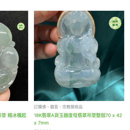
訂購佛、觀音、宗教類商品
墜 糯冰種起
18K翡翠A貨玉器度母翡翠吊墜整個70 x 42
x 7mm