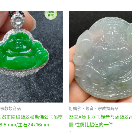
、宗教類商品
訂購佛、觀音、宗教類商品
貨玉器正陽綠翡翠彌勒佛公玉吊墜
翡翠A貨玉器玉觀音菩薩翡翠吊
x 8.5 mm/主石24x16mm
膠 性價比超值的一件