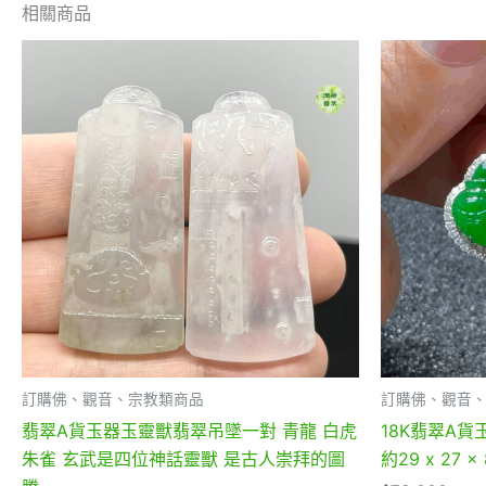
相關商品
訂購佛、觀音、宗教類商品
訂購佛、觀音
翡翠A貨玉器玉靈獸翡翠吊墜一對 青龍 白虎
18K翡翠A
朱雀 玄武是四位神話靈獸 是古人崇拜的圖
約29 x 27 