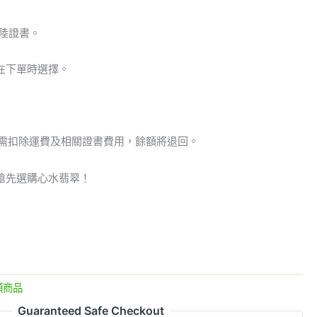
陸證書。
在下單時選擇。
但需扣除運費及相關證書費用，餘額將退回。
搶先選購心水翡翠！
類商品
Guaranteed Safe Checkout