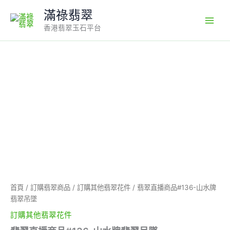
Skip
滿祿翡翠
to
香港翡翠玉石平台
content
翡
翠
直
播
商
品
#136-
山
水
牌
翡
翠
吊
首頁
/
訂購翡翠商品
/
訂購其他翡翠花件
/ 翡翠直播商品#136-山水牌
墜
翡翠吊墜
數
量
訂購其他翡翠花件