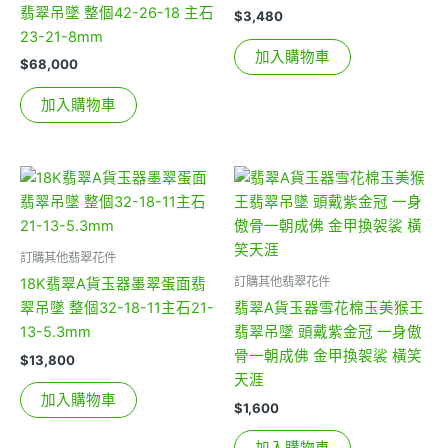
翡翠吊墜 整個42-26-18 主石
$
3,480
23-21-8mm
加入購物車
$
68,000
加入購物車
訂購其他翡翠花件
訂購其他翡翠花件
18K翡翠A貨玉器墨翠蛋面翡
翠吊墜 整個32-18-11主石21-
翡翠A貨玉器雪花棉玉美猴王
13-5.3mm
翡翠吊墜 頭戴紫金冠 一身傲
骨一朝成佛 金甲換袈裟 橫笑
$
13,800
天涯
加入購物車
$
1,600