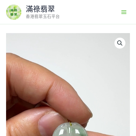
Skip
滿祿翡翠
to
香港翡翠玉石平台
content
翡
翠
直
播
商
品
#136-
樹
葉
玉
葉
翡
翠
吊
墜
數
量