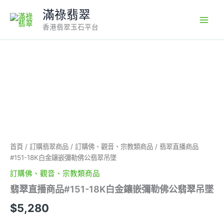
Skip
滿祿翡翠
to
香港翡翠玉石平台
content
翡
翠
直
播
商
品
#151-
18K
白
首頁
/
訂購翡翠商品
/
訂購佛、觀音、宗教類商品
/ 翡翠直播商品
金
#151-18K白金鑲嵌彌勒佛公翡翠吊墜
鑲
嵌
訂購佛、觀音、宗教類商品
彌
翡翠直播商品#151-18K白金鑲嵌彌勒佛公翡翠吊墜
勒
佛
$
5,280
公
翡