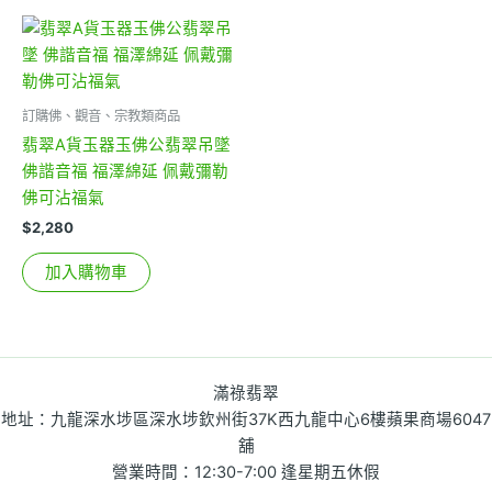
訂購佛、觀音、宗教類商品
翡翠A貨玉器玉佛公翡翠吊墜
佛諧音福 福澤綿延 佩戴彌勒
佛可沾福氣
$
2,280
加入購物車
滿祿翡翠
地址：九龍深水埗區深水埗欽州街37K西九龍中心6樓蘋果商場6047
舖
營業時間：12:30-7:00 逢星期五休假