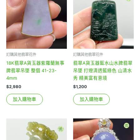
訂購其他翡翠花件
訂購其他翡翠花件
18K翡翠A貨玉器紫羅蘭無事
翡翠A貨玉器藍水山水牌翡翠
牌翡翠吊墜 整個 41-23-
吊墜 打燈清透藍綠色 山清水
4mm
秀 精美富有意境
$
2,980
$
1,200
加入購物車
加入購物車