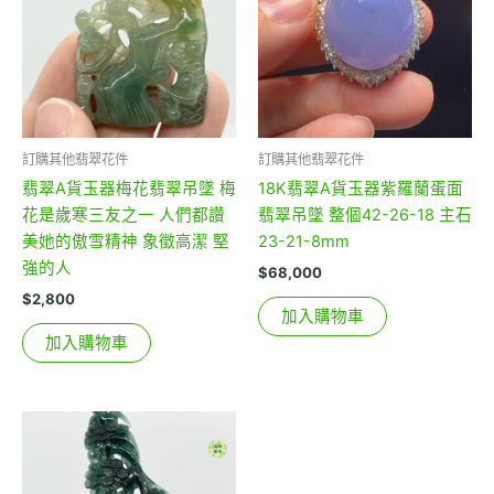
訂購其他翡翠花件
訂購其他翡翠花件
翡翠A貨玉器梅花翡翠吊墜 梅
18K翡翠A貨玉器紫羅蘭蛋面
花是歲寒三友之一 人們都讚
翡翠吊墜 整個42-26-18 主石
美她的傲雪精神 象徵高潔 堅
23-21-8mm
強的人
$
68,000
$
2,800
加入購物車
加入購物車