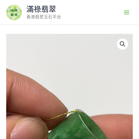
Skip
滿祿翡翠
to
香港翡翠玉石平台
content
翡
翠
直
播
商
品
#163-
花
青
路
路
通
吊
墜
數
量