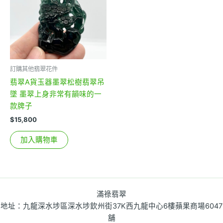
訂購其他翡翠花件
翡翠A貨玉器墨翠松樹翡翠吊
墜 墨翠上身非常有韻味的一
款牌子
$
15,800
加入購物車
滿祿翡翠
地址：九龍深水埗區深水埗欽州街37K西九龍中心6樓蘋果商場6047
舖