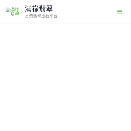
Skip
滿祿翡翠
to
香港翡翠玉石平台
content
翡
翠
直
播
商
品
#167-
陽
綠
圓
珠
翡
翠
手
串
數
量