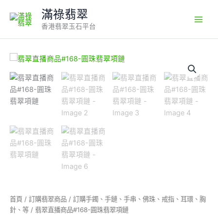
Skip
滿祿翡翠
to
香港翡翠玉石平台
content
翡
翠
直
播
商
品
#168-
圓
珠
翡
翠
項
鏈
數
量
首頁
/
訂購翡翠商品
/
訂購手鐲、手鏈、手串、佛珠、戒指、耳環、胸
針、等
/ 翡翠直播商品#168-圓珠翡翠項鏈