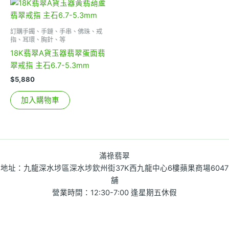
訂購手鐲、手鏈、手串、佛珠、戒
指、耳環、胸針、等
18K翡翠A貨玉器翡翠蛋面翡
翠戒指 主石6.7-5.3mm
$
5,880
加入購物車
滿祿翡翠
地址：九龍深水埗區深水埗欽州街37K西九龍中心6樓蘋果商場6047
舖
營業時間：12:30-7:00 逢星期五休假