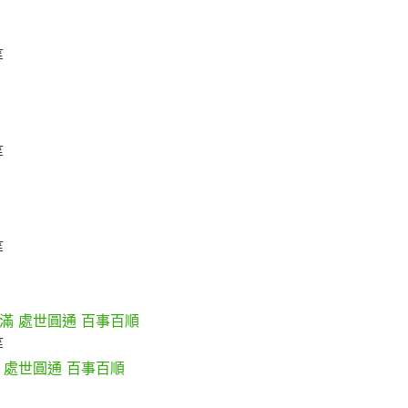
等
等
等
等
 處世圓通 百事百順