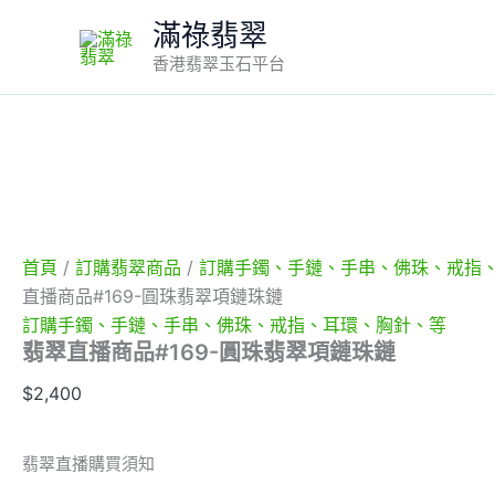
翡
Skip
滿祿翡翠
翠
to
直
香港翡翠玉石平台
content
播
商
品
#169-
圓
珠
翡
翠
項
首頁
/
訂購翡翠商品
/
訂購手鐲、手鏈、手串、佛珠、戒指
鏈
直播商品#169-圓珠翡翠項鏈珠鏈
珠
鏈
訂購手鐲、手鏈、手串、佛珠、戒指、耳環、胸針、等
數
翡翠直播商品#169-圓珠翡翠項鏈珠鏈
量
$
2,400
翡翠直播購買須知