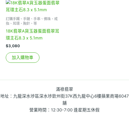
訂購手鐲、手鏈、手串、佛珠、戒
指、耳環、胸針、等
18K翡翠A貨玉器蛋面翡翠耳
環主石8.3 x 5.1mm
$
3,080
加入購物車
滿祿翡翠
地址：九龍深水埗區深水埗欽州街37K西九龍中心6樓蘋果商場6047
舖
營業時間：12:30-7:00 逢星期五休假