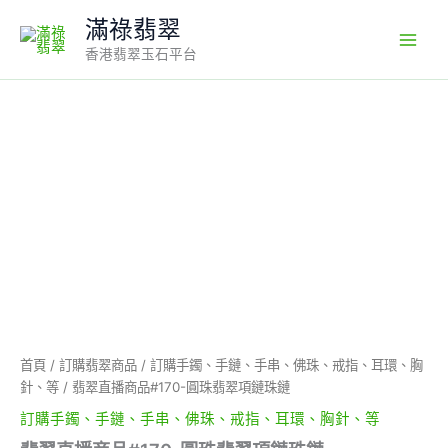
Skip
滿祿翡翠
to
香港翡翠玉石平台
content
翡
翠
直
播
商
品
#170-
圓
珠
翡
翠
項
鏈
首頁
/
訂購翡翠商品
/
訂購手鐲、手鏈、手串、佛珠、戒指、耳環、胸
珠
針、等
/ 翡翠直播商品#170-圓珠翡翠項鏈珠鏈
鏈
數
訂購手鐲、手鏈、手串、佛珠、戒指、耳環、胸針、等
量