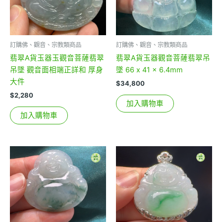
訂購佛、觀音、宗教類商品
訂購佛、觀音、宗教類商品
翡翠A貨玉器玉觀音菩薩翡翠
翡翠A貨玉器觀音菩薩翡翠吊
吊墜 觀音面相端正詳和 厚身
墜 66 x 41 x 6.4mm
大件
$
34,800
$
2,280
加入購物車
加入購物車