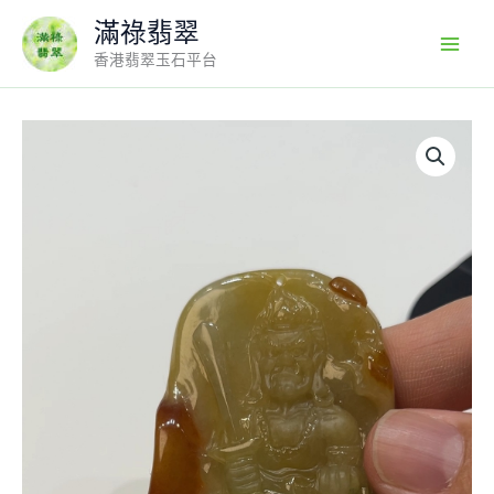
Skip
滿祿翡翠
to
香港翡翠玉石平台
content
翡
翠
直
播
商
品
#176-
黃
翡
不
動
明
王
不
動
尊
菩