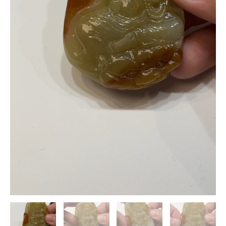
薩
翡
翠
吊
墜
數
量