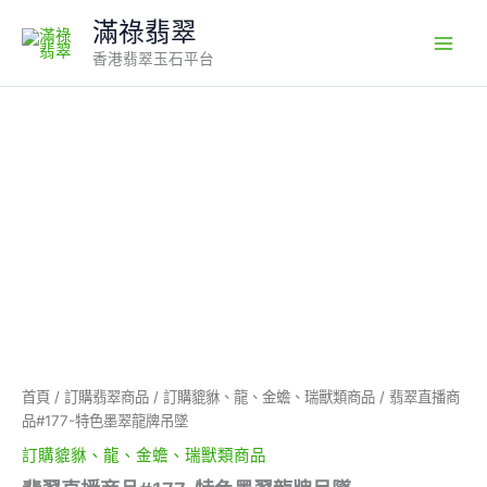
Skip
滿祿翡翠
to
香港翡翠玉石平台
content
翡
翠
直
播
商
品
#177-
特
色
墨
翠
龍
牌
首頁
/
訂購翡翠商品
/
訂購貔貅、龍、金蟾、瑞獸類商品
/ 翡翠直播商
吊
品#177-特色墨翠龍牌吊墜
墜
數
訂購貔貅、龍、金蟾、瑞獸類商品
量