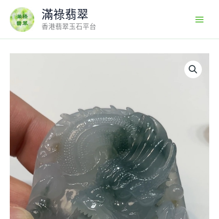
Skip
滿祿翡翠
to
香港翡翠玉石平台
content
翡
翠
直
播
商
品
#180-
翡
翠
龍
牌
吊
墜
數
量