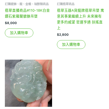
訂購貔貅、龍、金蟾、瑞獸類商品
訂購翡翠商品
翡翠直播商品#110-18K白金
翡翠玉器A貨龍牌翡翠吊墜 寓
鑽石紫羅蘭貔貅吊墜
意其事業繼續上升 未來擁有
更多的威望 官運亨通 扶搖直
$
8,000
上
加入購物車
$
2,800
加入購物車