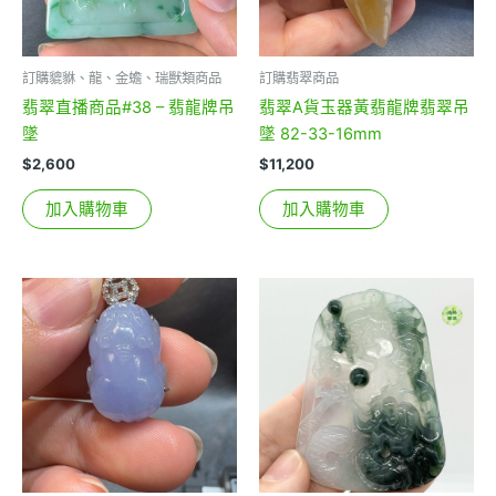
訂購貔貅、龍、金蟾、瑞獸類商品
訂購翡翠商品
翡翠直播商品#38 – 翡龍牌吊
翡翠A貨玉器黃翡龍牌翡翠吊
墜
墜 82-33-16mm
$
2,600
$
11,200
加入購物車
加入購物車