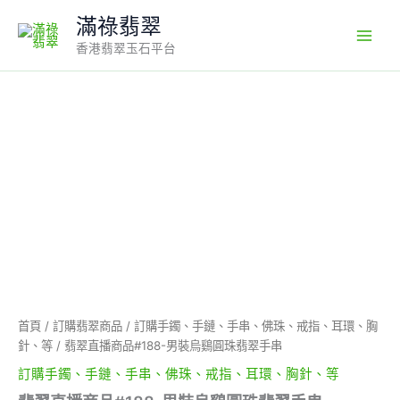
Skip
滿祿翡翠
to
香港翡翠玉石平台
content
翡
翠
直
播
商
品
#188-
男
裝
烏
鷄
圓
珠
首頁
/
訂購翡翠商品
/
訂購手鐲、手鏈、手串、佛珠、戒指、耳環、胸
翡
針、等
/ 翡翠直播商品#188-男裝烏鷄圓珠翡翠手串
翠
手
訂購手鐲、手鏈、手串、佛珠、戒指、耳環、胸針、等
串