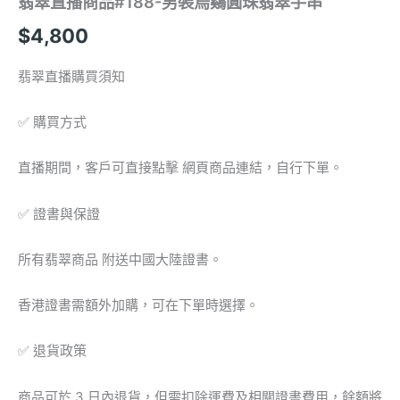
翡翠直播商品#188-男裝烏鷄圓珠翡翠手串
數
量
$
4,800
翡翠直播購買須知
✅ 購買方式
直播期間，客戶可直接點擊 網頁商品連結，自行下單。
✅ 證書與保證
所有翡翠商品 附送中國大陸證書。
香港證書需額外加購，可在下單時選擇。
✅ 退貨政策
商品可於 3 日內退貨，但需扣除運費及相關證書費用，餘額將