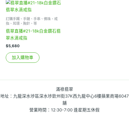
訂購手鐲、手鏈、手串、佛珠、戒
指、耳環、胸針、等
翡翠直播#21-18k白金鑽石翡
翠水滴戒指
$
5,680
加入購物車
滿祿翡翠
地址：九龍深水埗區深水埗欽州街37K西九龍中心6樓蘋果商場6047
舖
營業時間：12:30-7:00 逢星期五休假