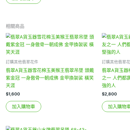
相關商品
訂購其他翡翠花件
訂購其他翡翠
翡翠A貨玉器雪花棉玉美猴王翡翠吊墜 頭戴
翡翠A貨玉器
紫金冠 一身傲骨一朝成佛 金甲換袈裟 橫笑
之一 人們都
天涯
強的人
$
1,600
$
2,800
加入購物車
加入購物