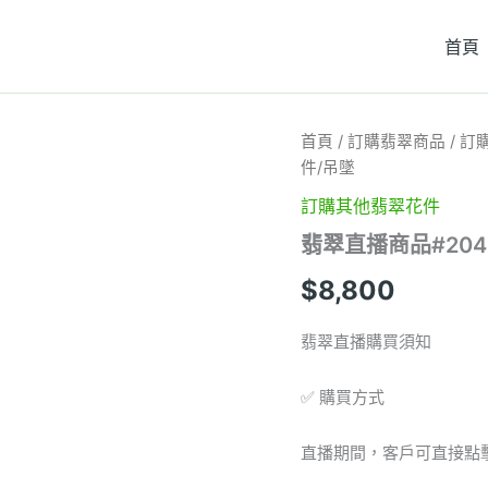
首頁
翡
首頁
/
訂購翡翠商品
/
訂
翠
件/吊墜
直
播
訂購其他翡翠花件
商
翡翠直播商品#20
品
#204-
$
8,800
18K
白
金
翡翠直播購買須知
鑽
石
✅ 購買方式
錢
袋
福
直播期間，客戶可直接點
袋
小