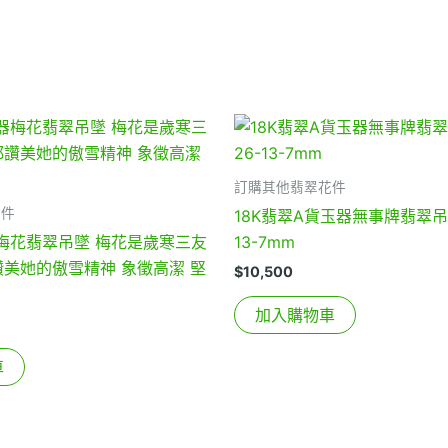
訂購其他翡翠花件
花件
18K翡翠A貨玉器無事牌翡翠吊墜
梅花翡翠吊墜 梅花是歲寒三友
13-7mm
讚美她的傲雪精神 象徵高潔 堅
$
10,500
加入購物車
車