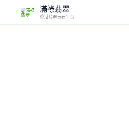
Skip
滿祿翡翠
to
香港翡翠玉石平台
content