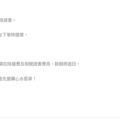
陸證書。
在下單時選擇。
但需扣除運費及相關證書費用，餘額將退回。
搶先選購心水翡翠！