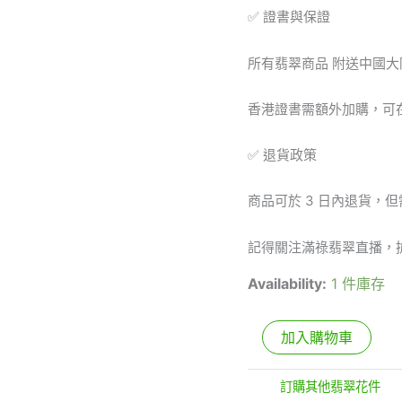
✅ 證書與保證
挂
件/
吊
所有翡翠商品 附送中國大
墜
數
量
香港證書需額外加購，可
✅ 退貨政策
商品可於 3 日內退貨，
記得關注滿祿翡翠直播，
Availability:
1 件庫存
加入購物車
分類:
訂購其他翡翠花件