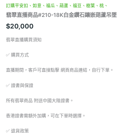
墜
訂購平安扣、如意、福瓜、葫蘆、福豆、樹葉、桃、
數
翡翠直播商品#210-18K白金鑽石鑲嵌葫蘆吊墜
量
$
20,000
翡翠直播購買須知
✅ 購買方式
直播期間，客戶可直接點擊 網頁商品連結，自行下單。
✅ 證書與保證
所有翡翠商品 附送中國大陸證書。
香港證書需額外加購，可在下單時選擇。
✅ 退貨政策