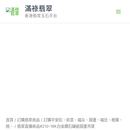
Skip
滿祿翡翠
to
香港翡翠玉石平台
content
翡
翠
直
播
商
品
#210-
18K
白
金
鑽
石
鑲
嵌
葫
首頁
/
訂購翡翠商品
/
訂購平安扣、如意、福瓜、葫蘆、福豆、樹葉、
蘆
桃、
/ 翡翠直播商品#210-18K白金鑽石鑲嵌葫蘆吊墜
吊