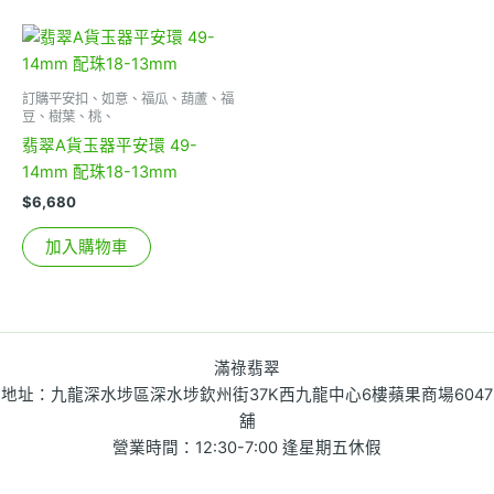
訂購平安扣、如意、福瓜、葫蘆、福
豆、樹葉、桃、
翡翠A貨玉器平安環 49-
14mm 配珠18-13mm
$
6,680
加入購物車
滿祿翡翠
地址：九龍深水埗區深水埗欽州街37K西九龍中心6樓蘋果商場6047
舖
營業時間：12:30-7:00 逢星期五休假