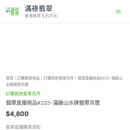
Skip
滿祿翡翠
to
香港翡翠玉石平台
content
翡
翠
直
播
商
品
#225-
滿
首頁
/
訂購翡翠商品
/
訂購其他翡翠花件
/ 翡翠直播商品#225-滿綠山
綠
水牌翡翠吊墜
山
水
訂購其他翡翠花件
牌
翡翠直播商品#225-滿綠山水牌翡翠吊墜
翡
翠
$
4,800
吊
墜
翡翠直播購買須知
數