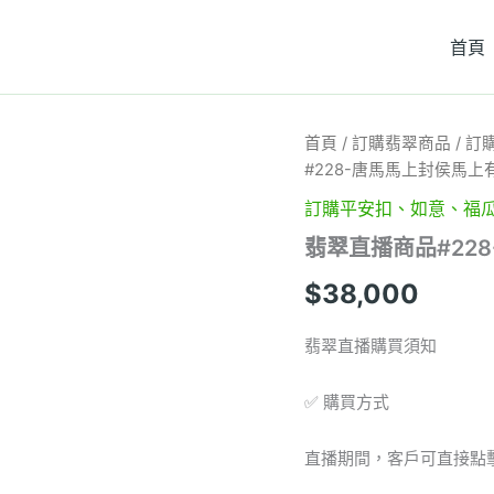
首頁
翡
首頁
/
訂購翡翠商品
/
訂
翠
#228-唐馬馬上封侯馬上
直
播
訂購平安扣、如意、福
商
翡翠直播商品#22
品
#228-
$
38,000
唐
馬
馬
翡翠直播購買須知
上
封
✅ 購買方式
侯
馬
上
直播期間，客戶可直接點
有
錢