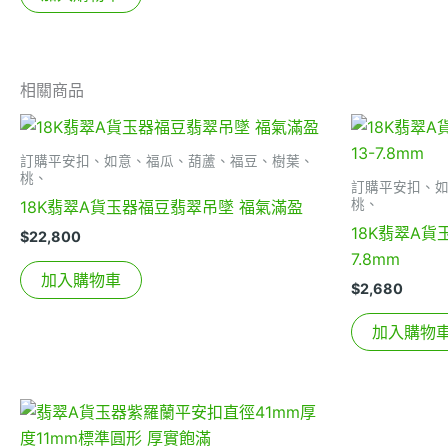
相關商品
訂購平安扣、如意、福瓜、葫蘆、福豆、樹葉、
桃、
訂購平安扣、
桃、
18K翡翠A貨玉器福豆翡翠吊墜 福氣滿盈
18K翡翠A貨
$
22,800
7.8mm
加入購物車
$
2,680
加入購物