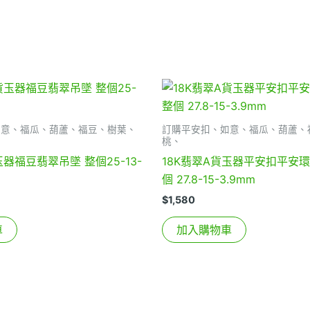
如意、福瓜、葫蘆、福豆、樹葉、
訂購平安扣、如意、福瓜、葫蘆、
桃、
玉器福豆翡翠吊墜 整個25-13-
18K翡翠A貨玉器平安扣平安環
個 27.8-15-3.9mm
$
1,580
車
加入購物車