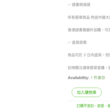
✅ 證書與保證
吊
墜
數
所有翡翠商品 附送中國大
量
香港證書需額外加購，可
✅ 退貨政策
商品可於 3 日內退貨，
記得關注滿祿翡翠直播，
Availability:
1 件庫存
加入購物車
分類:
訂購平安扣、如意、