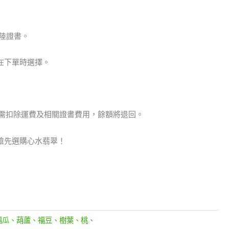
陸證書。
在下單時選擇。
但需扣除運費及相關證書費用，餘額將退回。
搶先選購心水翡翠！
福瓜、葫蘆、福豆、樹葉、桃、