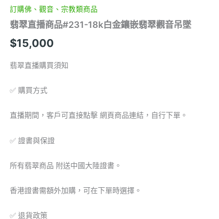
墜
訂購佛、觀音、宗教類商品
數
翡翠直播商品#231-18k白金鑲嵌翡翠觀音吊墜
量
$
15,000
翡翠直播購買須知
✅ 購買方式
直播期間，客戶可直接點擊 網頁商品連結，自行下單。
✅ 證書與保證
所有翡翠商品 附送中國大陸證書。
香港證書需額外加購，可在下單時選擇。
✅ 退貨政策