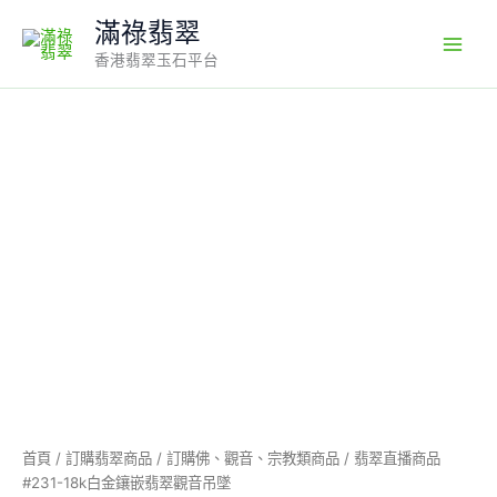
Skip
滿祿翡翠
to
香港翡翠玉石平台
content
翡
翠
直
播
商
品
#231-
18k
白
金
鑲
嵌
翡
翠
觀
首頁
/
訂購翡翠商品
/
訂購佛、觀音、宗教類商品
/ 翡翠直播商品
音
#231-18k白金鑲嵌翡翠觀音吊墜
吊