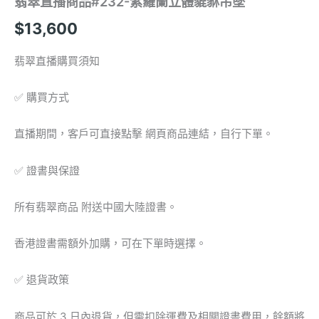
翡翠直播商品#232-紫羅蘭立體貔貅吊墜
量
$
13,600
翡翠直播購買須知
✅ 購買方式
直播期間，客戶可直接點擊 網頁商品連結，自行下單。
✅ 證書與保證
所有翡翠商品 附送中國大陸證書。
香港證書需額外加購，可在下單時選擇。
✅ 退貨政策
商品可於 3 日內退貨，但需扣除運費及相關證書費用，餘額將