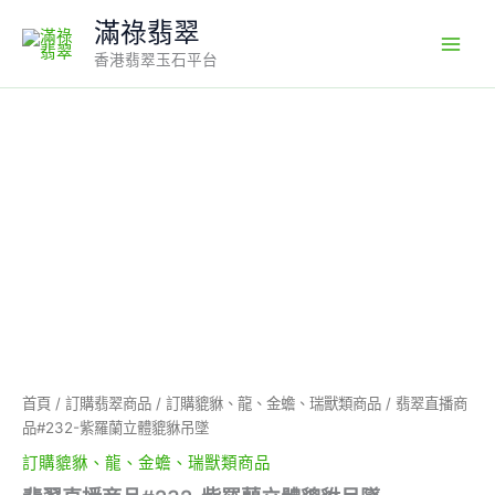
Skip
滿祿翡翠
to
香港翡翠玉石平台
content
翡
翠
直
播
商
品
#232-
紫
羅
蘭
立
體
貔
首頁
/
訂購翡翠商品
/
訂購貔貅、龍、金蟾、瑞獸類商品
/ 翡翠直播商
貅
品#232-紫羅蘭立體貔貅吊墜
吊
墜
訂購貔貅、龍、金蟾、瑞獸類商品
數