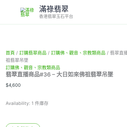
翡
Skip
滿祿翡翠
翠
to
直
香港翡翠玉石平台
content
播
商
品
#36
-
大
首頁
/
訂購翡翠商品
/
訂購佛、觀音、宗教類商品
/ 翡翠直播
日
如
祖翡翠吊墜
來
訂購佛、觀音、宗教類商品
佛
翡翠直播商品#36 – 大日如來佛祖翡翠吊墜
祖
翡
$
4,600
翠
吊
墜
Availability:
1 件庫存
數
量