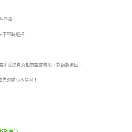
陸證書。
在下單時選擇。
但需扣除運費及相關證書費用，餘額將退回。
搶先選購心水翡翠！
教類商品