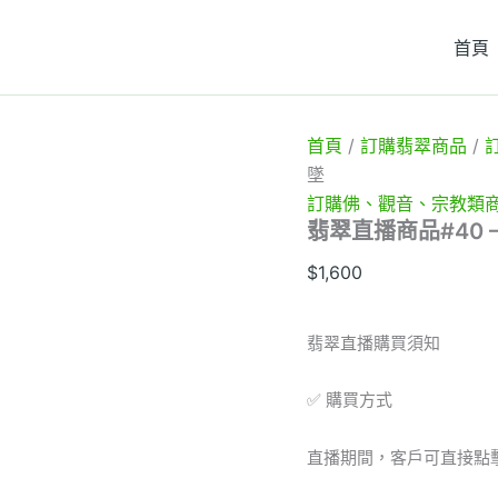
翡
翠
首頁
直
播
商
品
#40
首頁
/
訂購翡翠商品
/
-
墜
觀
訂購佛、觀音、宗教類
音
翡翠直播商品#40 
翡
翠
$
1,600
吊
墜
數
翡翠直播購買須知
量
✅ 購買方式
直播期間，客戶可直接點