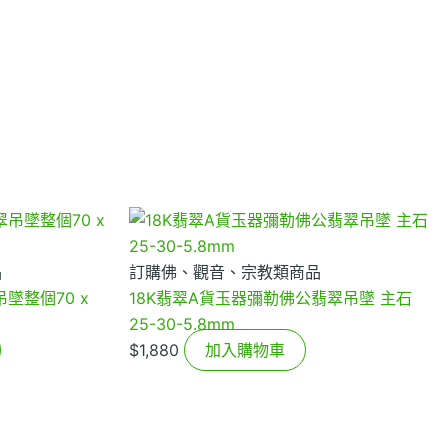
品
訂購佛、觀音、宗教類商品
墜整個70 x
18K翡翠A貨玉器彌勒佛公翡翠吊墜 主石
25-30-5.8mm
$
1,880
加入購物車