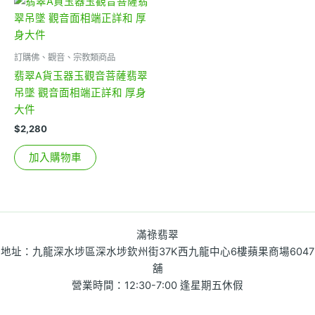
訂購佛、觀音、宗教類商品
翡翠A貨玉器玉觀音菩薩翡翠
吊墜 觀音面相端正詳和 厚身
大件
$
2,280
加入購物車
滿祿翡翠
地址：九龍深水埗區深水埗欽州街37K西九龍中心6樓蘋果商場6047
舖
營業時間：12:30-7:00 逢星期五休假