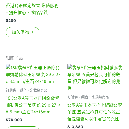
香港翡翠鑑定證書 增值服務
– 提升信心、確保品質
$
200
加入購物車
相關商品
訂購佛、觀音、宗教類商品
訂購佛、觀音、宗教類商品
18K翡翠A貨玉器正陽綠翡翠
彌勒佛公玉吊墜 約29 x 27 x
翡翠A貨玉器玉招財貔貅翡翠
8.5 mm/主石24x16mm
吊墜 五黃是極其可怕的殺星
但是貔貅可以化解它的兇性
$
78,000
$
13,880