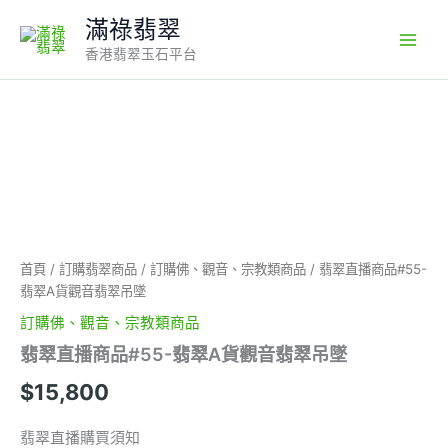
Skip
滿祿翡翠
to
香港翡翠玉石平台
content
翡
翠
直
播
商
品
#55-
翡
首頁
/
訂購翡翠商品
/
訂購佛、觀音、宗教類商品
/ 翡翠直播商品#55-
翠
翡翠A貨觀音翡翠吊墜
A
貨
訂購佛、觀音、宗教類商品
觀
翡翠直播商品#55-翡翠A貨觀音翡翠吊墜
音
翡
$
15,800
翠
吊
翡翠直播購買須知
墜