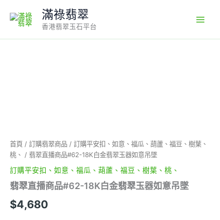
Skip
滿祿翡翠
to
香港翡翠玉石平台
content
翡
翠
直
播
商
品
#62-
18K
白
首頁
/
訂購翡翠商品
/
訂購平安扣、如意、福瓜、葫蘆、福豆、樹葉、
金
桃、
/ 翡翠直播商品#62-18K白金翡翠玉器如意吊墜
翡
翠
訂購平安扣、如意、福瓜、葫蘆、福豆、樹葉、桃、
玉
翡翠直播商品#62-18K白金翡翠玉器如意吊墜
器
如
$
4,680
意
吊