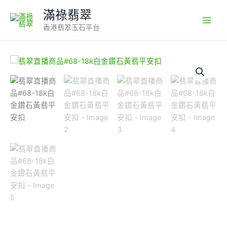
Skip
滿祿翡翠
to
香港翡翠玉石平台
content
翡
翠
直
播
商
品
#68-
18k
白
金
鑽
石
黃
翡
平
安
扣