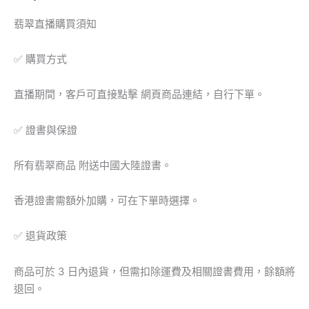
扣
平
翡翠直播購買須知
安
環
✅ 購買方式
數
量
直播期間，客戶可直接點擊 網頁商品連結，自行下單。
✅ 證書與保證
所有翡翠商品 附送中國大陸證書。
香港證書需額外加購，可在下單時選擇。
✅ 退貨政策
商品可於 3 日內退貨，但需扣除運費及相關證書費用，餘額將
退回。