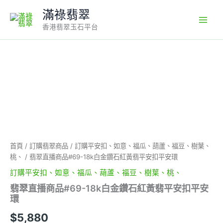
Skip
滿祿翡翠
to
香港翡翠玉石平台
content
翡
翠
直
播
商
品
#69-
18k
白
首頁
/
訂購翡翠商品
/
訂購平安扣、如意、福瓜、葫蘆、福豆、樹葉、
金
桃、
/ 翡翠直播商品#69-18k白金鑽石紅黃翡平安扣平安環
鑽
石
訂購平安扣、如意、福瓜、葫蘆、福豆、樹葉、桃、
紅
翡翠直播商品#69-18k白金鑽石紅黃翡平安扣平安
黃
環
翡
平
$
5,880
安