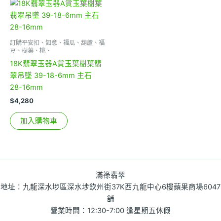
訂購平安扣、如意、福瓜、葫蘆、福
豆、樹葉、桃、
18K翡翠玉器A貨玉葉樹葉翡
翠吊墜 39-18-6mm 主石
28-16mm
$
4,280
加入購物車
滿祿翡翠
地址：九龍深水埗區深水埗欽州街37K西九龍中心6樓蘋果商場6047
舖
營業時間：12:30-7:00 逢星期五休假