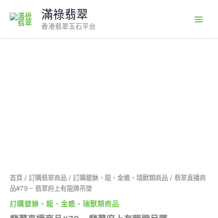
Skip
滿祿翡翠
to
香港翡翠玉石平台
content
翡
翠
直
播
商
品
#79
-
翡
翠
府
上
有
首頁
/
訂購翡翠商品
/
訂購貔貅、龍、金蟾、瑞獸類商品
/ 翡翠直播商
龍
品#79 – 翡翠府上有龍牌吊墜
牌
吊
訂購貔貅、龍、金蟾、瑞獸類商品
墜