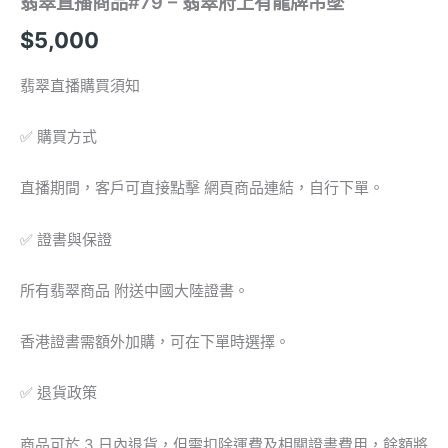
翡翠直播商品#79 – 翡翠府上有龍牌吊墜
數
量
$
5,000
翡翠直播購買須知
✅ 購買方式
直播期間，客戶可直接點擊 網頁商品連結，自行下單。
✅ 證書與保證
所有翡翠商品 附送中國大陸證書。
香港證書需額外加購，可在下單時選擇。
✅ 退貨政策
商品可於 3 日內退貨，但需扣除運費及相關證書費用，餘額將