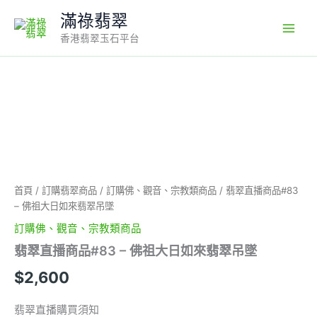
Skip
滿祿翡翠
to
香港翡翠玉石平台
content
翡
翠
直
播
商
品
#83
-
首頁
/
訂購翡翠商品
/
訂購佛、觀音、宗教類商品
/ 翡翠直播商品#83
佛
– 佛祖大日如來翡翠吊墜
祖
大
訂購佛、觀音、宗教類商品
日
翡翠直播商品#83 – 佛祖大日如來翡翠吊墜
如
來
$
2,600
翡
翠
翡翠直播購買須知
吊