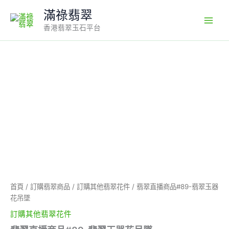
Skip
滿祿翡翠
to
香港翡翠玉石平台
content
翡
翠
直
播
商
品
#89-
翡
翠
玉
器
花
吊
首頁
/
訂購翡翠商品
/
訂購其他翡翠花件
/ 翡翠直播商品#89-翡翠玉器
墜
花吊墜
數
量
訂購其他翡翠花件