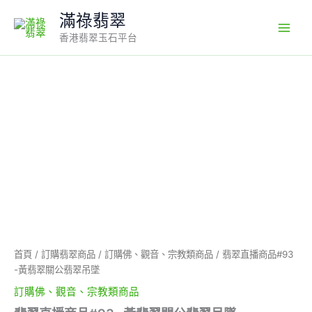
Skip
滿祿翡翠
to
香港翡翠玉石平台
content
翡
翠
直
播
商
品
#93
-
黃
翡
翠
關
公
首頁
/
訂購翡翠商品
/
訂購佛、觀音、宗教類商品
/ 翡翠直播商品#93
翡
-黃翡翠關公翡翠吊墜
翠
吊
訂購佛、觀音、宗教類商品
墜