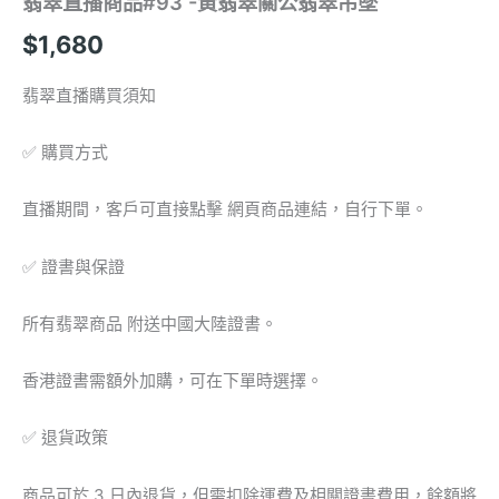
翡翠直播商品#93 -黃翡翠關公翡翠吊墜
數
量
$
1,680
翡翠直播購買須知
✅ 購買方式
直播期間，客戶可直接點擊 網頁商品連結，自行下單。
✅ 證書與保證
所有翡翠商品 附送中國大陸證書。
香港證書需額外加購，可在下單時選擇。
✅ 退貨政策
商品可於 3 日內退貨，但需扣除運費及相關證書費用，餘額將