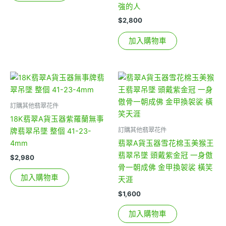
強的人
$
2,800
加入購物車
訂購其他翡翠花件
18K翡翠A貨玉器紫羅蘭無事
訂購其他翡翠花件
牌翡翠吊墜 整個 41-23-
4mm
翡翠A貨玉器雪花棉玉美猴王
翡翠吊墜 頭戴紫金冠 一身傲
$
2,980
骨一朝成佛 金甲換袈裟 橫笑
加入購物車
天涯
$
1,600
加入購物車