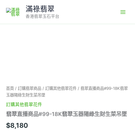
Skip
滿祿翡翠
to
香港翡翠玉石平台
content
翡
翠
直
播
商
品
#99-
18K
翡
首頁
/
訂購翡翠商品
/
訂購其他翡翠花件
/ 翡翠直播商品#99-18K翡翠
翠
玉器陽綠生財生菜吊墜
玉
器
訂購其他翡翠花件
陽
翡翠直播商品#99-18K翡翠玉器陽綠生財生菜吊墜
綠
生
$
8,180
財
生