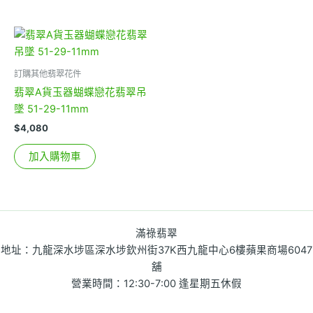
訂購其他翡翠花件
翡翠A貨玉器蝴蝶戀花翡翠吊
墜 51-29-11mm
$
4,080
加入購物車
滿祿翡翠
地址：九龍深水埗區深水埗欽州街37K西九龍中心6樓蘋果商場6047
舖
營業時間：12:30-7:00 逢星期五休假