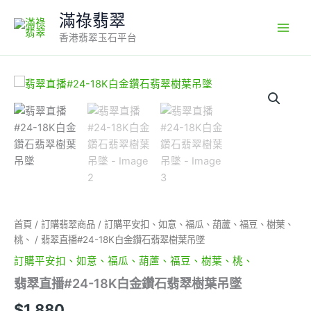
Skip
滿祿翡翠
to
香港翡翠玉石平台
content
翡
翠
直
播
#24-
18K
白
金
鑽
石
翡
首頁
/
訂購翡翠商品
/
訂購平安扣、如意、福瓜、葫蘆、福豆、樹葉、
翠
桃、
/ 翡翠直播#24-18K白金鑽石翡翠樹葉吊墜
樹
訂購平安扣、如意、福瓜、葫蘆、福豆、樹葉、桃、
葉
吊
翡翠直播#24-18K白金鑽石翡翠樹葉吊墜
墜
數
$
1,880