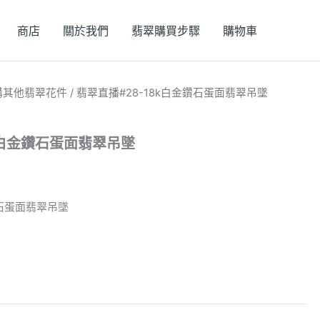
商店
關於我們
翡翠購買步驟
購物車
購其他翡翠花件
/ 翡翠直播#28-18k白金鑽石蛋面翡翠吊墜
8k白金鑽石蛋面翡翠吊墜
鑽石蛋面翡翠吊墜