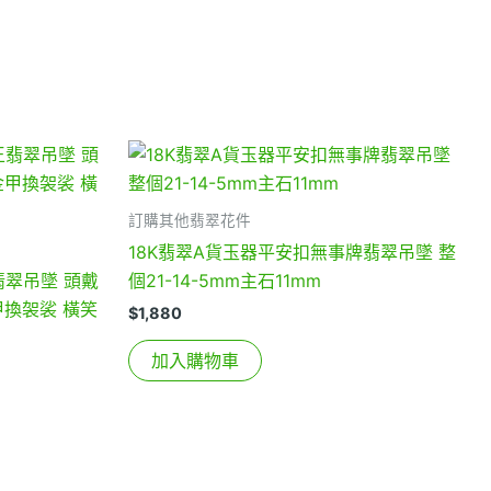
訂購其他翡翠花件
18K翡翠A貨玉器平安扣無事牌翡翠吊墜 整
翠吊墜 頭戴
個21-14-5mm主石11mm
甲換袈裟 橫笑
$
1,880
加入購物車