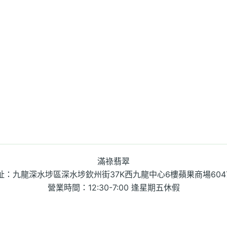
滿祿翡翠
址：九龍深水埗區深水埗欽州街37K西九龍中心6樓蘋果商場604
營業時間：12:30-7:00 逢星期五休假