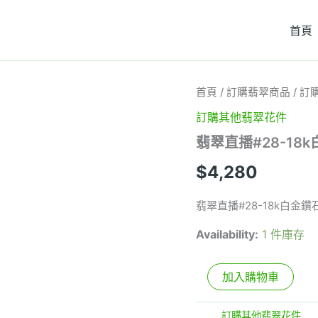
首頁
翡
首頁
/
訂購翡翠商品
/
訂
翠
訂購其他翡翠花件
直
播
翡翠直播#28-1
#28-
18k
$
4,280
白
金
鑽
翡翠直播#28-18k白金
石
蛋
Availability:
1 件庫存
面
翡
翠
加入購物車
吊
墜
分類:
訂購其他翡翠花件
數