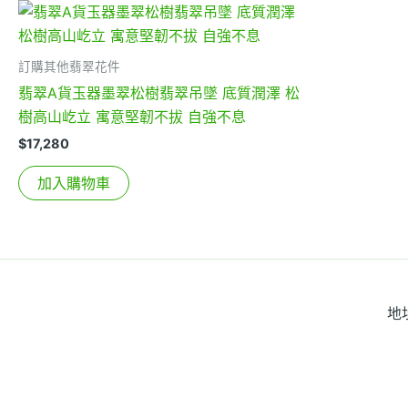
訂購其他翡翠花件
翡翠A貨玉器墨翠松樹翡翠吊墜 底質潤澤 松
樹高山屹立 寓意堅韌不拔 自強不息
$
17,280
加入購物車
地