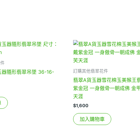
花件
訂購其他翡翠花件
玉器隨形翡翠吊墜 36-16-
翡翠A貨玉器雪花棉玉美猴王翡
紫金冠 一身傲骨一朝成佛 金
天涯
車
$
1,600
加入購物車