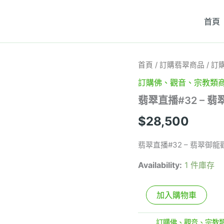
首頁
翡
首頁
/
訂購翡翠商品
/
訂
翠
訂購佛、觀音、宗教類
直
播
翡翠直播#32 – 
#32
-
$
28,500
翡
翠
御
翡翠直播#32 – 翡翠御
龍
觀
Availability:
1 件庫存
音
吊
墜
加入購物車
數
量
分類:
訂購佛、觀音、宗教