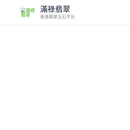
Skip
滿祿翡翠
to
香港翡翠玉石平台
content