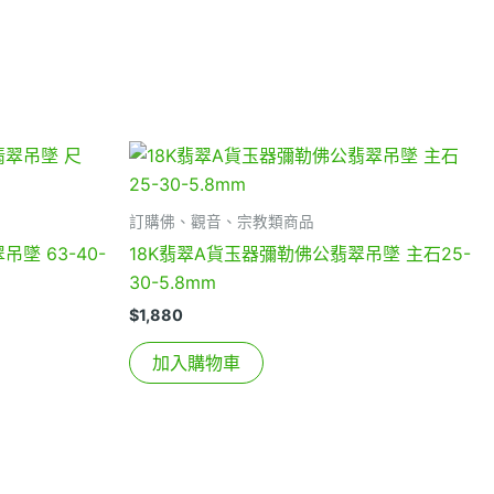
訂購佛、觀音、宗教類商品
墜 63-40-
18K翡翠A貨玉器彌勒佛公翡翠吊墜 主石25-
30-5.8mm
$
1,880
加入購物車