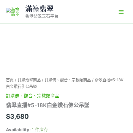
Skip
滿祿翡翠
to
香港翡翠玉石平台
content
翡
翠
直
播
#5-
18K
白
金
首頁
/
訂購翡翠商品
/
訂購佛、觀音、宗教類商品
/ 翡翠直播#5-18K
鑽
白金鑽石佛公吊墜
石
佛
訂購佛、觀音、宗教類商品
公
翡翠直播#5-18K白金鑽石佛公吊墜
吊
墜
$
3,680
數
量
Availability:
1 件庫存